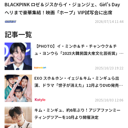
BLACKPINK ロゼ＆ジスからイ・ジョンジェ、Girl's Day
ヘリまで豪華集結！映画「ホープ」VIP試写会に出席
2026/07/14 11:44
記事一覧
【PHOTO】イ・ミンホ＆チ・チャンウク＆チ
ュ・ヨンウら「2025大韓民国大衆文化芸術賞」レ
ッドカーペットに登場
2025/10/23 19:22
EXO スホ＆ホン・イェジ＆キム・ミンギュら出
演、ドラマ「世子が消えた」12月よりDVD発売＆
レンタル開始！
2025/10/03 12:06
キム・ミンギュ、約6年ぶり！アジアファンミー
ティングツアーを10月より開催決定