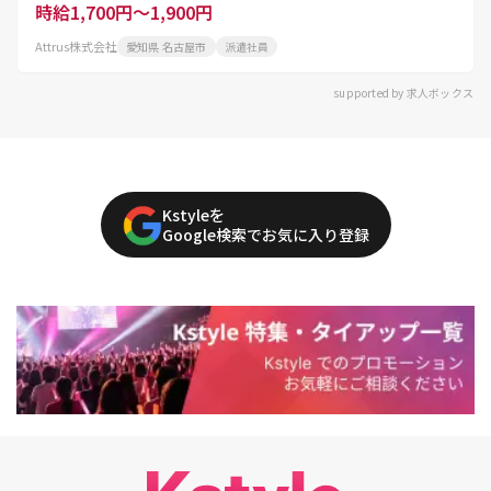
介護のお仕事 週2日以上OK 経験活かせる マイカー通
時給1,700円～1,900円
勤OK 選べるシフト 残業なし
Attrus株式会社
愛知県 名古屋市
派遣社員
supported by 求人ボックス
Kstyleを
Google検索でお気に入り登録