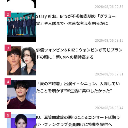
2026/08/06 02:59
2
Stray Kids、BTSが不参加表明の「グラミー
賞」や入隊まで…素直な考えを明らかに
2026/08/06 09:15
3
俳優ウォンビン＆RIIZE ウォンビンが同じブラン
ドの顔に！新CMへの期待高まる
2026/08/06 07:31
4
「愛の不時着」出演イ・シニョン、入隊してい
たことを明かす“軍生活に集中したかった”
2026/08/06 08:47
5
IU、耳管開放症の悪化によるコンサート延期う
け…ファンクラブ会員向けに特典を提供へ