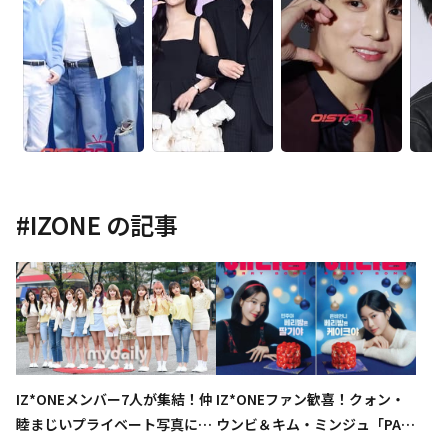
#
IZONE
の記事
IZ*ONEメンバー7人が集結！仲
IZ*ONEファン歓喜！クォン・
睦まじいプライベート写真にフ
ウンビ＆キム・ミンジュ「PARI