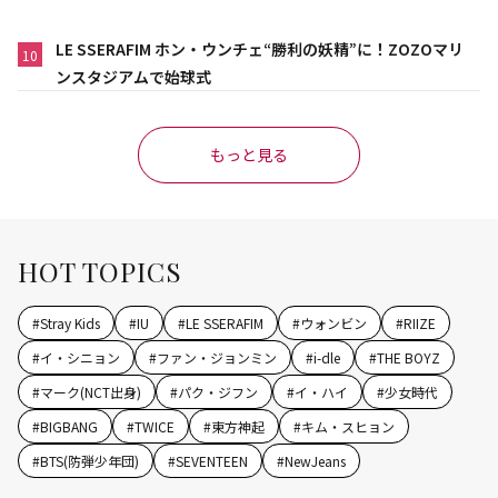
LE SSERAFIM ホン・ウンチェ“勝利の妖精”に！ZOZOマリ
10
ンスタジアムで始球式
もっと見る
HOT TOPICS
#
Stray Kids
#
IU
#
LE SSERAFIM
#
ウォンビン
#
RIIZE
#
イ・シニョン
#
ファン・ジョンミン
#
i-dle
#
THE BOYZ
#
マーク(NCT出身)
#
パク・ジフン
#
イ・ハイ
#
少女時代
#
BIGBANG
#
TWICE
#
東方神起
#
キム・スヒョン
#
BTS(防弾少年団)
#
SEVENTEEN
#
NewJeans