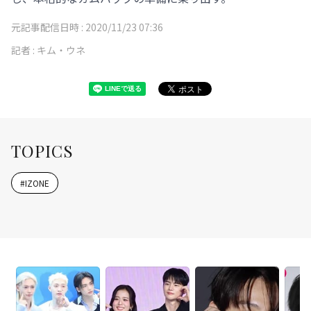
元記事配信日時 :
2020/11/23 07:36
記者 :
キム・ウネ
TOPICS
#
IZONE