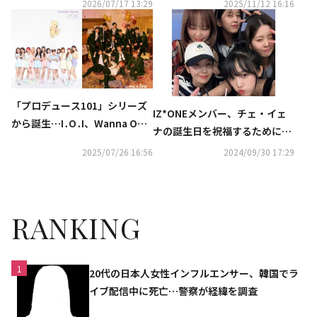
ァン歓喜「思い出を語り合っ
S BAGUETTE」のモデルに抜擢
2026/07/17 13:29
2025/11/12 16:16
た」
「プロデュース101」シリーズ
IZ*ONEメンバー、チェ・イェ
から誕生…I․O․I、Wanna On
ナの誕生日を祝福するために集
e、IZ*ONE、再結成の可能性
結！お茶目な密着ショットが話
2025/07/26 16:56
2024/09/30 17:29
は？
題に
RANKING
1
20代の日本人女性インフルエンサー、韓国でラ
イブ配信中に死亡…警察が経緯を調査