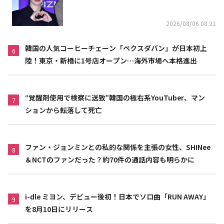
2026/08/06 08:21
韓国の人気コーヒーチェーン「ペクスダバン」が日本初上
6
陸！東京・新橋に1号店オープン…海外市場へ本格進出
“覚醒剤使用で検察に送致”韓国の極右系YouTuber、マン
7
ションから転落して死亡
ファン・ジョンミンとの私的な関係を主張の女性、SHINee
8
＆NCTのファンだった？約70件の通話内容も明らかに
i-dle ミヨン、デビュー後初！日本でソロ曲「RUN AWAY」
9
を8月10日にリリース