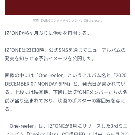
写真=SWINGエンターテインメント、Off the record
IZ*ONEが6ヶ月ぶりに活動を再開する。
IZ*ONEは23日0時、公式SNSを通じてニューアルバムの
発売を知らせる予告イメージを公開した。
画像の中には「One-reeler」というアルバム名と「2020
DECEMBER 07 MONDAY 6PM」と、発売日が書かれてい
る。上段には映写機、下段にはIZ*ONEメンバーたちの名
前が盛り込まれており、映画のポスターの雰囲気を与え
る。
「One-reeler」は、IZ*ONEが6月にリリースした3rdミニ
アルバム「Oneiric Diary （幻想日記）」以来、6ヶ月ぶり