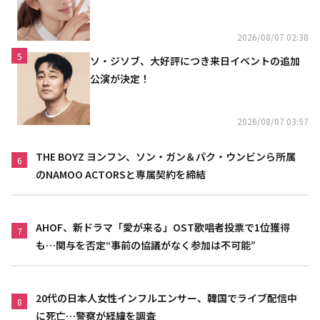
リニスト
2026/08/07 02:38
5
ソ・ジソブ、大好評につき来日イベントの追加
公演が決定！
2026/08/07 03:57
THE BOYZ ヨンフン、ソン・ガン＆パク・ウンビンら所属
6
のNAMOO ACTORSと専属契約を締結
AHOF、新ドラマ「愛が来る」OST歌唱者投票で1位獲得
7
も…関与を否定“事前の協議がなく参加は不可能”
20代の日本人女性インフルエンサー、韓国でライブ配信中
8
に死亡…警察が経緯を調査