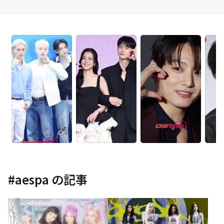
#
aespa
の記事