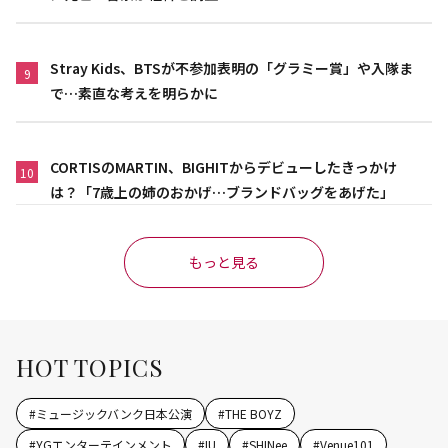
Stray Kids、BTSが不参加表明の「グラミー賞」や入隊ま
9
で…素直な考えを明らかに
CORTISのMARTIN、BIGHITからデビューしたきっかけ
10
は？「7歳上の姉のおかげ…ブランドバッグをあげた」
もっと見る
HOT TOPICS
#
ミュージックバンク日本公演
#
THE BOYZ
#
YGエンターテインメント
#
IU
#
SHINee
#
Venue101