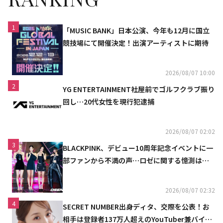
1
「MUSIC BANK」日本公演、今年も12月に国立
競技場にて開催決定！出演アーティストに期待
2026/08/07 10:00
2
YG ENTERTAINMENT社屋前でゴルフクラブ振り
回し…20代女性を現行犯逮捕
2026/08/07 02:02
3
BLACKPINK、デビュー10周年記念イベントに一
部ファンから不満の声…ロゼに関する憶測は否
定
2026/08/07 02:32
4
SECRET NUMBER出身ディタ、交際を公表！お
相手は登録者137万人超えのYouTuber兼バイオ