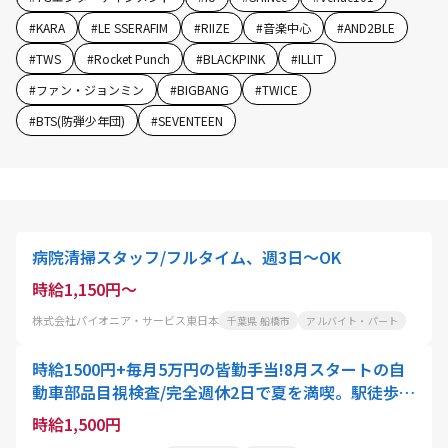
#
KARA
#
LE SSERAFIM
#
RIIZE
#
音楽中心
#
AND2BLE
#
TWS
#
Rocket Punch
#
BLACKPINK
#
ILLIT
#
ファン・ジョンミン
#
BIGBANG
#
TWICE
#
BTS(防弾少年団)
#
SEVENTEEN
病院清掃スタッフ/フルタイム、週3日～OK
時給1,150円～
株式会社パイオニア・サービス東日本
千葉県 船橋市
アルバイト・パート
時給1500円+毎月5万円の皆勤手当!8月スタートの自
動車部品目視検査/完全週休2日で夏を満喫。駅徒歩1
0分・車通勤OK。未経験・外国籍大歓迎!マニュアル
時給1,500円
完備で初めての方も安心スタート