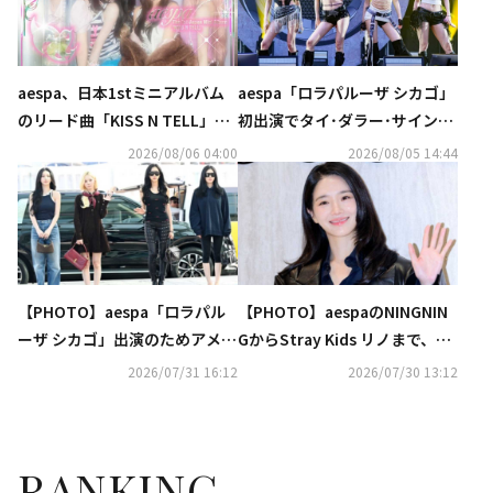
aespa、日本1stミニアルバム
aespa「ロラパルーザ シカゴ」
のリード曲「KISS N TELL」が
初出演でタイ･ダラー･サインと
オリコン週間ストリーミング急
コラボステージ披露！「Switc
2026/08/06 04:00
2026/08/05 14:44
上昇ランキングで1位に！
hblade」MVもサプライズ公開
【PHOTO】aespa「ロラパル
【PHOTO】aespaのNINGNIN
ーザ シカゴ」出演のためアメリ
GからStray Kids リノまで、ブ
カへ出国（動画あり）
ランド「GUCCI」のイベントに
2026/07/31 16:12
2026/07/30 13:12
出席
RANKING