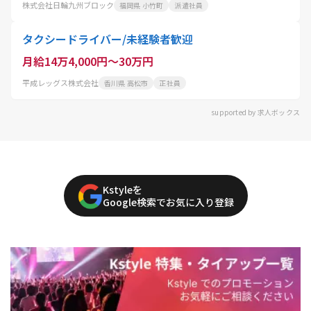
株式会社日輪九州ブロック
福岡県 小竹町
派遣社員
タクシードライバー/未経験者歓迎
月給14万4,000円～30万円
平成レッグス株式会社
香川県 高松市
正社員
supported by 求人ボックス
Kstyleを
Google検索でお気に入り登録