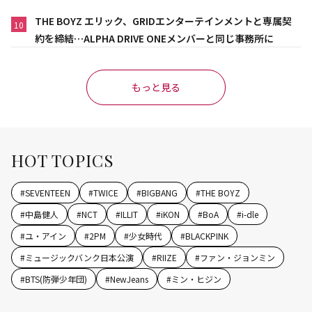
THE BOYZ エリック、GRIDエンターテインメントと専属契
10
約を締結…ALPHA DRIVE ONEメンバーと同じ事務所に
もっと見る
HOT TOPICS
#
SEVENTEEN
#
TWICE
#
BIGBANG
#
THE BOYZ
#
中島健人
#
NCT
#
ILLIT
#
iKON
#
BoA
#
i-dle
#
ユ・アイン
#
2PM
#
少女時代
#
BLACKPINK
#
ミュージックバンク日本公演
#
RIIZE
#
ファン・ジョンミン
#
BTS(防弾少年団)
#
NewJeans
#
ミン・ヒジン