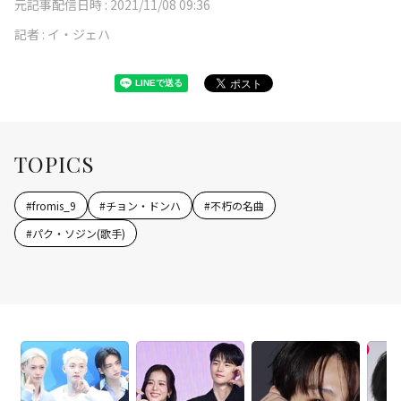
元記事配信日時 :
2021/11/08 09:36
記者 :
イ・ジェハ
TOPICS
#
fromis_9
#
チョン・ドンハ
#
不朽の名曲
#
パク・ソジン(歌手)