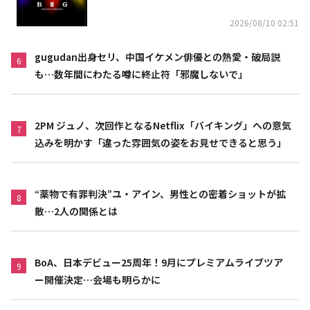
2026/08/10 02:51
gugudan出身セリ、中国イケメン俳優との熱愛・破局説
6
も…数年間にわたる噂に終止符「邪魔しないで」
2PM ジュノ、次回作となるNetflix「バイキング」への意気
7
込みを明かす「違った雰囲気の姿をお見せできると思う」
“薬物で有罪判決”ユ・アイン、男性との密着ショットが拡
8
散…2人の関係とは
BoA、日本デビュー25周年！9月にプレミアムライブツア
9
ー開催決定…会場も明らかに