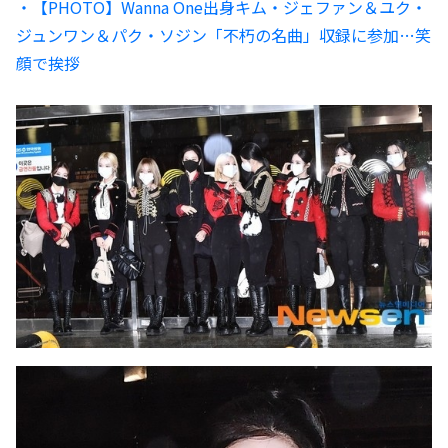
・【PHOTO】Wanna One出身キム・ジェファン＆ユク・
ジュンワン＆パク・ソジン「不朽の名曲」収録に参加…笑
顔で挨拶