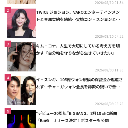
2026/08/10 01:54
2
TWICE ジョンヨン、VAROエンターテインメン
トと専属契約を締結…実姉コン・スンヨンと同
じ事務所（公式）
2026/08/10 04:52
3
キム・ヨナ、人生で大切にしている考え方を明
かす「自分軸を守りながら生きていきたい」
2026/08/09 11:30
4
イ・スンギ、105億ウォン規模の保証金が返還さ
れず…チャ・ガウォン会長を詐欺の疑いで告訴
へ
2026/08/09 08:28
5
“デビュー20周年”BIGBANG、8月19日に新曲
「BiiiG」リリース決定！ポスターも公開