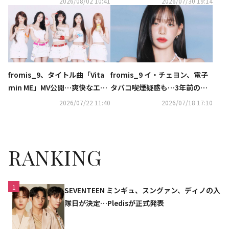
2026/08/02 10:41
2026/07/30 19:14
fromis_9、タイトル曲「Vita
fromis_9 イ・チェヨン、電子
min ME」MV公開…爽快なエネ
タバコ喫煙疑惑も…3年前の議
ルギーを届けるビタミンのよう
論に自ら言及（動画あり）
2026/07/22 11:40
2026/07/18 17:10
なサマーソング
RANKING
1
SEVENTEEN ミンギュ、スングァン、ディノの入
隊日が決定…Pledisが正式発表