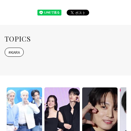
TOPICS
#
KIARA