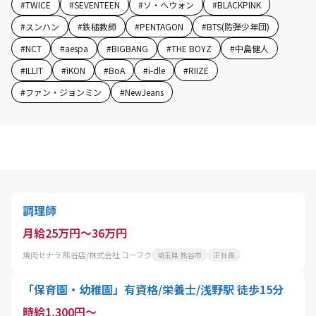
#
TWICE
#
SEVENTEEN
#
ソ・ヘウォン
#
BLACKPINK
#
スンハン
#
鉄槌教師
#
PENTAGON
#
BTS(防弾少年団)
#
NCT
#
aespa
#
BIGBANG
#
THE BOYZ
#
中島健人
#
ILLIT
#
iKON
#
BoA
#
i-dle
#
RIIZE
#
ファン・ジョンミン
#
NewJeans
調理師
月給25万円～36万円
焼肉セナラ 熊谷店/株式会社 コーフク
埼玉県 熊谷市
正社員
「保育園・幼稚園」有資格/栄養士/浅野駅 徒歩15分
時給1,300円～