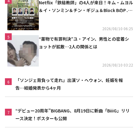
4
Netflix「鉄槌教師」の4人が来日！キム・ムヨル
＆イ・ソンミン＆チン・ギジュ＆Block BのP․
O、10月にスペシャルファンミーティング開催
決定
2026/08/10 06:25
5
“薬物で有罪判決”ユ・アイン、男性との密着シ
ョットが拡散…2人の関係とは
2026/08/10 03:22
「ソンジェ背負って走れ」出演ソ・ヘウォン、妊娠を報
6
告…結婚発表から4ヶ月
“デビュー20周年”BIGBANG、8月19日に新曲「BiiiG」リリ
7
ース決定！ポスターも公開