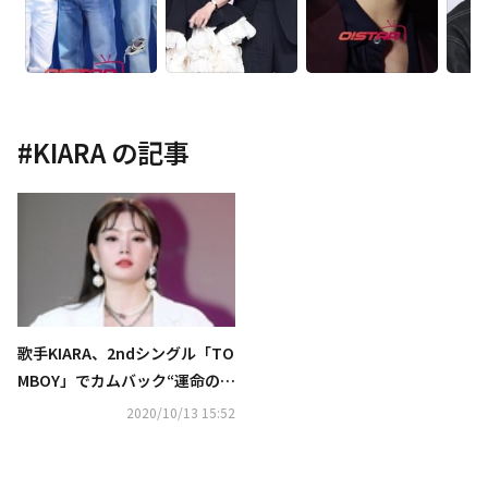
#
KIARA
の記事
歌手KIARA、2ndシングル「TO
MBOY」でカムバック“運命のよ
うに出会えた曲…これだ！と思
2020/10/13 15:52
った”