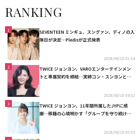
RANKING
1
SEVENTEEN ミンギュ、スングァン、ディノの入
隊日が決定…Pledisが正式発表
2026/08/10 01:54
2
TWICE ジョンヨン、VAROエンターテインメン
トと専属契約を締結…実姉コン・スンヨンと同
じ事務所（公式）
2026/08/10 04:52
3
TWICE ジョンヨン、11年間所属したJYPに感
謝…移籍の心境明かす「グループを守り続け
る」
2026/08/10 05:53