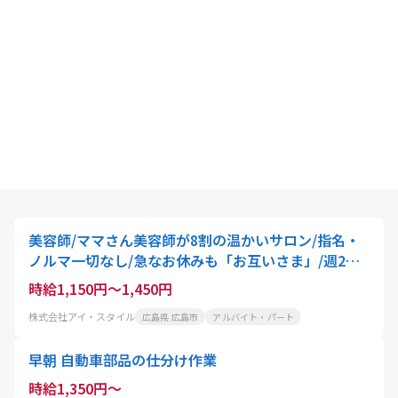
美容師/ママさん美容師が8割の温かいサロン/指名・
ノルマ一切なし/急なお休みも「お互いさま」/週2
日・1日6h〜OK
時給1,150円～1,450円
株式会社アイ・スタイル
広島県 広島市
アルバイト・パート
早朝 自動車部品の仕分け作業
時給1,350円～