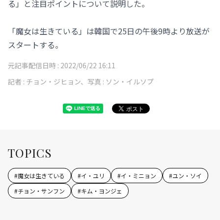
る」と注目ポイントについて説明した。
「魔女は生きている」は韓国で25日の午後9時より放送が
スタートする。
元記事配信日時 :
2022/06/22 16:11
記者 :
チョン・ジヒョン、写真 : ソン・イルソプ
TOPICS
#
魔女は生きている
#
イ・ユリ
#
イ・ミニョン
#
ユン・ソイ
#
チョン・サンフン
#
キム・ヨンジェ