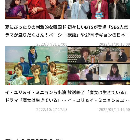
夏にぴったりの刺激的な韓国ド
初々しいBTSが登場「SBS人気
ラマが盛りだくさん！ベーシッ
歌謡」や2PM テギョンの日本イ
ク初放送も…CSホームドラマチ
ベント＆ASTRO出演番組も！1
2023/07/31 17:00
2022/11/30 18:00
ャンネル8月ラインナップ
2月のCS衛星劇場に注目
イ・ユリ＆イ・ミニョンら出演
放送終了「魔女は生きている」
ドラマ「魔女は生きている」衛
イ・ユリ＆イ・ミニョン＆ユ
星劇場にて12月より日本初放送
ン・ソイ、苦労の末に掴んだ3
2022/10/27 17:13
2022/09/11 16:50
人の運命は？【ネタバレあり】