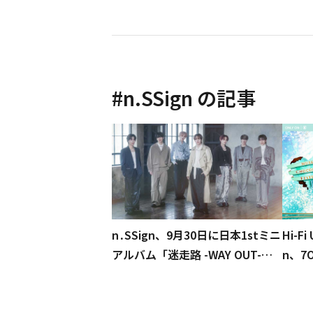
#
n.SSign
の記事
n․SSign、9月30日に日本1stミニ
Hi-F
アルバム「迷走路 -WAY OUT-」
n、7
発売決定…リリース記念イベント
hocol
も
EXT