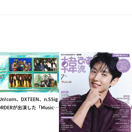
i Un!corn、DXTEEN、n.SSig
ORDERが出演した「Music C
ate Festival.2026」をU-N
にて独占ライブ配信！