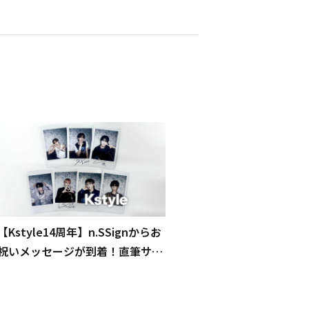
【Kstyle14周年】n.SSignからお
祝いメッセージが到着！直筆サイ
ン入りチェキを各1名様にプレゼ
ント（終了しました）