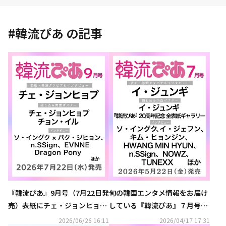
#
韓流ぴあ
の記事
『韓流ぴあ』9月号（7月22日発
旬の韓国エンタメ情報をお届け
売）表紙にチェ・ジョンヒョプ
している『韓流ぴあ』７月号
が初登場！
（5月22日発売）表紙に、イ・
2026/06/26 16:11
2026/04/17 17:31