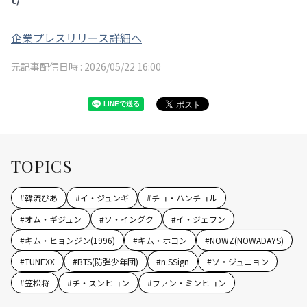
企業プレスリリース詳細へ
元記事配信日時 :
2026/05/22 16:00
TOPICS
#
韓流ぴあ
#
イ・ジュンギ
#
チョ・ハンチョル
#
オム・ギジュン
#
ソ・イングク
#
イ・ジェフン
#
キム・ヒョンジン(1996)
#
キム・ホヨン
#
NOWZ(NOWADAYS)
#
TUNEXX
#
BTS(防弾少年団)
#
n.SSign
#
ソ・ジュニョン
#
笠松将
#
チ・スンヒョン
#
ファン・ミンヒョン