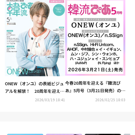
ジュンギが過去最多10度目の登
場！
今春20周年を迎える『韓流ぴ
ONEW（オンユ）の表紙ビジュ
あ』5月号（3月21日発売）の表
アルを解禁！ 20周年を迎える
紙にONEW（オンユ）が初登
『韓流ぴあ』5月号が3月21日発
2026/03/19 18:41
2026/02/25 18:03
場！
売