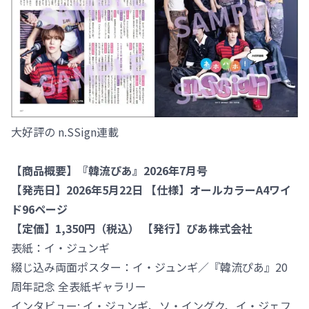
大好評の n.SSign連載
【商品概要】『韓流ぴあ』2026年7月号
【発売日】2026年5月22日 【仕様】オールカラーA4ワイ
ド96ページ
【定価】1,350円（税込） 【発行】ぴあ株式会社
表紙：イ・ジュンギ
綴じ込み両面ポスター：イ・ジュンギ／『韓流ぴあ』20
周年記念 全表紙ギャラリー
インタビュー: イ・ジュンギ、ソ・イングク、イ・ジェフ