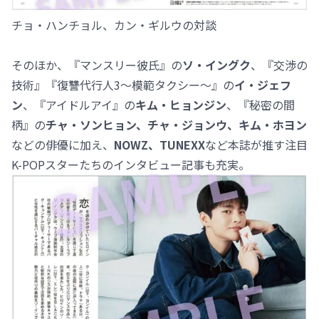
チョ・ハンチョル、カン・ギルウの対談
そのほか、『マンスリー彼氏』の
ソ・イングク
、『交渉の
技術』『復讐代行人3～模範タクシー～』の
イ・ジェフ
ン
、『アイドルアイ』の
キム・ヒョンジン
、『秘密の間
柄』の
チャ・ソンヒョン、チャ・ジョンウ、キム・ホヨン
などの俳優に加え、
NOWZ、TUNEXX
など本誌が推す注目
K-POPスターたちのインタビュー記事も充実。