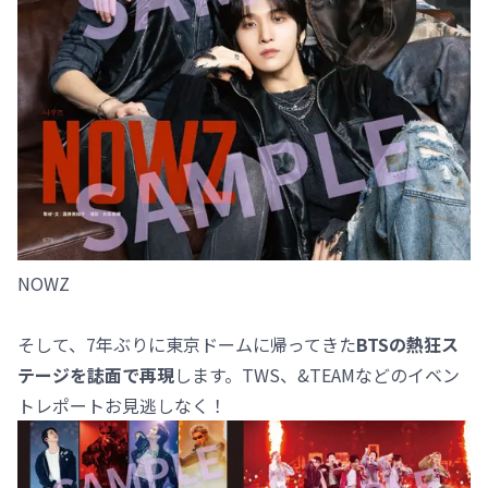
NOWZ
そして、7年ぶりに東京ドームに帰ってきた
BTSの熱狂ス
テージを誌面で再現
します。TWS、&TEAMなどのイベン
トレポートお見逃しなく！