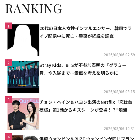
RANKING
1
20代の日本人女性インフルエンサー、韓国でラ
イブ配信中に死亡…警察が経緯を調査
2026/08/06 02:59
2
Stray Kids、BTSが不参加表明の「グラミー
賞」や入隊まで…素直な考えを明らかに
2026/08/06 09:15
3
チョン・ヘイン＆ハヨン出演のNetflix「恋は飴
模様」第1話からキスシーンが登場！？“浪漫と
ときめきでいっぱいの作品”
2026/08/06 10:31
4
俳優ウォンビン＆RIIZE ウォンビンが同じブラン