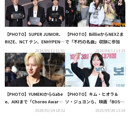
【PHOTO】SUPER JUNIOR、
【PHOTO】BilllieからNEXZま
RIIZE、NCT テン、ENHYPEN
で「不朽の名曲」収録に参加
ニキまで、映画「Michael／マ
2026/05/12 11:51
2026/04/13 13:25
イケル」VIP試写会に出席
【PHOTO】YUMEKIからGabe
【PHOTO】キム・ヒオラ＆
e、AIKIまで「Choreo Awards
ソ・ジュヨンら、映画「BOSS
2025」レッドカーペットイベン
／ボス」VIP試写会に出席
2026/01/24 18:32
2025/09/30 13:16
トに出席