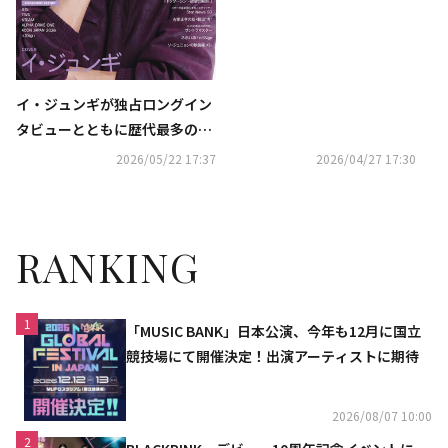
サイン入りチェキを各1名様に
プレゼント（終了しました）
イ・ジュンギが独占ロングイン
タビューとともに歴代最多の表
紙登場！ 『韓流ぴあ』７月号、
2026/05/22 17:37
2026/04/27 17:30
本日発売
RANKING
1
「MUSIC BANK」日本公演、今年も12月に国立
競技場にて開催決定！出演アーティストに期待
2026/08/07 10:00
2