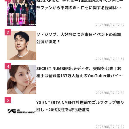
BLACKPINK、デビュー10周年記念イベントに一
部ファンから不満の声…ロゼに関する憶測は否
定
2026/08/07 02:32
3
ソ・ジソブ、大好評につき来日イベントの追加
公演が決定！
2026/08/07 03:57
4
SECRET NUMBER出身ディタ、交際を公表！お
相手は登録者137万人超えのYouTuber兼バイオ
リニスト
2026/08/07 02:38
5
YG ENTERTAINMENT社屋前でゴルフクラブ振り
回し…20代女性を現行犯逮捕
2026/08/07 02:02