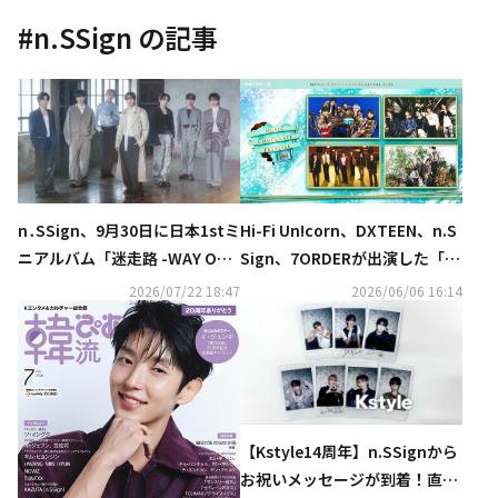
#
n.SSign
の記事
n․SSign、9月30日に日本1stミ
Hi-Fi Un!corn、DXTEEN、n.S
ニアルバム「迷走路 -WAY OUT
Sign、7ORDERが出演した「M
-」発売決定…リリース記念イ
usic Chocolate Festival.202
2026/07/22 18:47
2026/06/06 16:14
ベントも
6」をU-NEXTにて独占ライブ
配信！
【Kstyle14周年】n.SSignから
お祝いメッセージが到着！直筆