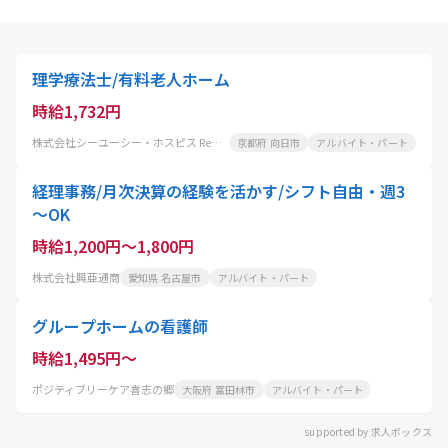
理学療法士/有料老人ホーム
時給1,732円
株式会社シーユーシー・ホスピス ReHOPE 京都南
京都府 向日市
アルバイト・パート
経理事務/月次決算の経験を活かす/シフト自由・週3
～OK
時給1,200円～1,800円
株式会社興亜通商
愛知県 名古屋市
アルバイト・パート
グループホームの看護師
時給1,495円～
ポジティブリーケア喜志の郷
大阪府 富田林市
アルバイト・パート
supported by 求人ボックス