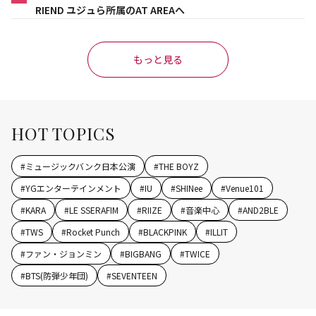
RIEND ユジュら所属のAT AREAへ
もっと見る
HOT TOPICS
#
ミュージックバンク日本公演
#
THE BOYZ
#
YGエンターテインメント
#
IU
#
SHINee
#
Venue101
#
KARA
#
LE SSERAFIM
#
RIIZE
#
音楽中心
#
AND2BLE
#
TWS
#
Rocket Punch
#
BLACKPINK
#
ILLIT
#
ファン・ジョンミン
#
BIGBANG
#
TWICE
#
BTS(防弾少年団)
#
SEVENTEEN