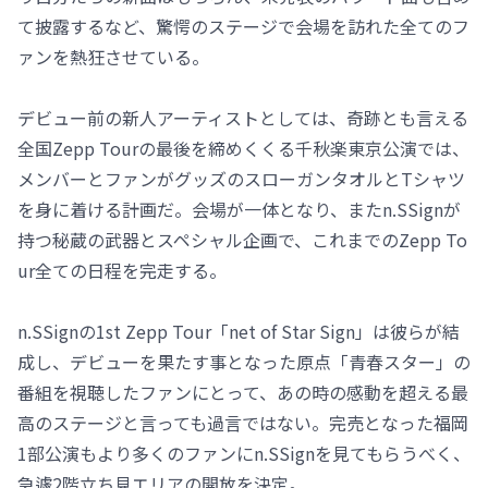
て披露するなど、驚愕のステージで会場を訪れた全てのフ
ァンを熱狂させている。
デビュー前の新人アーティストとしては、奇跡とも言える
全国Zepp Tourの最後を締めくくる千秋楽東京公演では、
メンバーとファンがグッズのスローガンタオルとTシャツ
を身に着ける計画だ。会場が一体となり、またn.SSignが
持つ秘蔵の武器とスペシャル企画で、これまでのZepp To
ur全ての日程を完走する。
n.SSignの1st Zepp Tour「net of Star Sign」は彼らが結
成し、デビューを果たす事となった原点「青春スター」の
番組を視聴したファンにとって、あの時の感動を超える最
高のステージと言っても過言ではない。完売となった福岡
1部公演もより多くのファンにn.SSignを見てもらうべく、
急遽2階立ち見エリアの開放を決定。