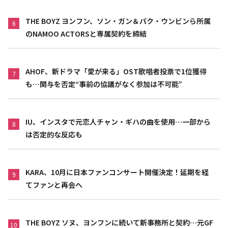
THE BOYZ ヨンフン、ソン・ガン＆パク・ウンビンら所属
6
のNAMOO ACTORSと専属契約を締結
AHOF、新ドラマ「愛が来る」OST歌唱者投票で1位獲得
7
も…関与を否定“事前の協議がなく参加は不可能”
IU、インスタで元恋人チャン・ギハの曲を使用…一部から
8
は否定的な反応も
KARA、10月に日本ファンコンサート開催決定！延期を経
9
てファンと再会へ
THE BOYZ ソヌ、ヨンフンに続いて新事務所と契約…元GF
10