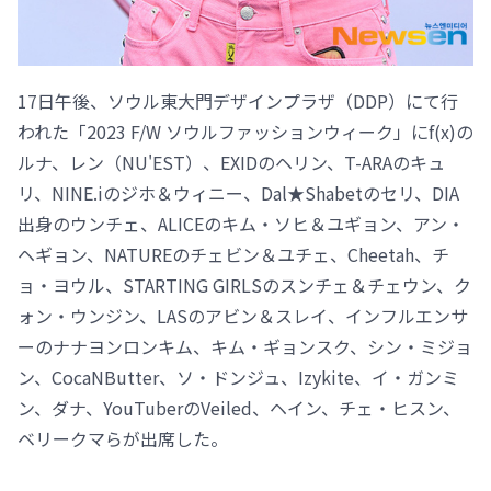
17日午後、ソウル東大門デザインプラザ（DDP）にて行
われた「2023 F/W ソウルファッションウィーク」にf(x)の
ルナ、レン（NU'EST）、EXIDのヘリン、T-ARAのキュ
リ、NINE.iのジホ＆ウィニー、Dal★Shabetのセリ、DIA
出身のウンチェ、ALICEのキム・ソヒ＆ユギョン、アン・
ヘギョン、NATUREのチェビン＆ユチェ、Cheetah、チ
ョ・ヨウル、STARTING GIRLSのスンチェ＆チェウン、ク
ォン・ウンジン、LASのアビン＆スレイ、インフルエンサ
ーのナナヨンロンキム、キム・ギョンスク、シン・ミジョ
ン、CocaNButter、ソ・ドンジュ、Izykite、イ・ガンミ
ン、ダナ、YouTuberのVeiled、ヘイン、チェ・ヒスン、
ベリークマらが出席した。