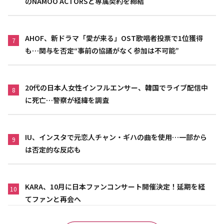
のNAMOO ACTORSと専属契約を締結
AHOF、新ドラマ「愛が来る」OST歌唱者投票で1位獲得
7
も…関与を否定“事前の協議がなく参加は不可能”
20代の日本人女性インフルエンサー、韓国でライブ配信中
8
に死亡…警察が経緯を調査
IU、インスタで元恋人チャン・ギハの曲を使用…一部から
9
は否定的な反応も
KARA、10月に日本ファンコンサート開催決定！延期を経
10
てファンと再会へ