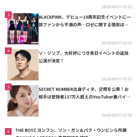
2026/08/07 02:02
3
BLACKPINK、デビュー10周年記念イベントに一
部ファンから不満の声…ロゼに関する憶測は否
定
2026/08/07 02:32
4
ソ・ジソブ、大好評につき来日イベントの追加
公演が決定！
2026/08/07 03:57
5
SECRET NUMBER出身ディタ、交際を公表！お
相手は登録者137万人超えのYouTuber兼バイオ
リニスト
2026/08/07 02:38
THE BOYZ ヨンフン、ソン・ガン＆パク・ウンビンら所属
6