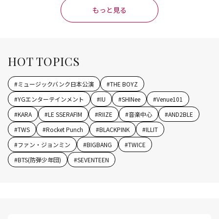
もっと見る
HOT TOPICS
#
ミュージックバンク日本公演
#
THE BOYZ
#
YGエンターテインメント
#
IU
#
SHINee
#
Venue101
#
KARA
#
LE SSERAFIM
#
RIIZE
#
音楽中心
#
AND2BLE
#
TWS
#
Rocket Punch
#
BLACKPINK
#
ILLIT
#
ファン・ジョンミン
#
BIGBANG
#
TWICE
#
BTS(防弾少年団)
#
SEVENTEEN