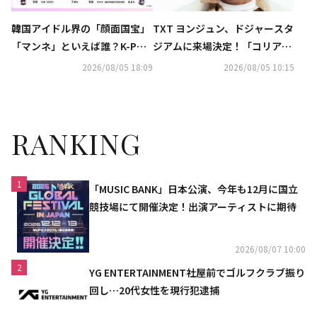
韓国アイドル界の「顔面国宝」
TXT ヨンジュン、ドジャースタ
「マンネ」といえば誰？K-POP
ジアムに来場決定！「コリア
推しタイプ別調査の結果が明ら
ン・ヘリテージ・ナイト」で始
2026/08/05 18:09
2026/08/05 10:15
かに
球式＆特別パフォーマンスを披
露へ
RANKING
1
「MUSIC BANK」日本公演、今年も12月に国立
競技場にて開催決定！出演アーティストに期待
2026/08/07 10:00
2
YG ENTERTAINMENT社屋前でゴルフクラブ振り
回し…20代女性を現行犯逮捕