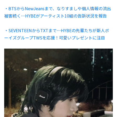
・BTSからNewJeansまで、なりすましや個人情報の流出
被害続く…HYBEがアーティスト10組の告訴状況を報告
・SEVENTEENからTXTまで…HYBEの先輩たちが新人ボ
ーイズグループTWSを応援！可愛いプレゼントに注目