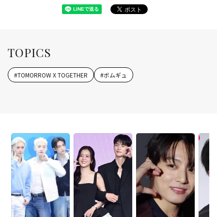
TOPICS
#
TOMORROW X TOGETHER
#
ボムギュ