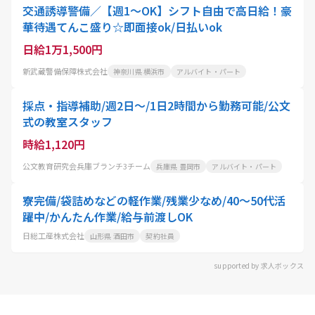
交通誘導警備／【週1～OK】シフト自由で高日給！豪
華待遇てんこ盛り☆即面接ok/日払いok
日給1万1,500円
新武蔵警備保障株式会社
神奈川県 横浜市
アルバイト・パート
採点・指導補助/週2日～/1日2時間から勤務可能/公文
式の教室スタッフ
時給1,120円
公文教育研究会兵庫ブランチ3チーム
兵庫県 豊岡市
アルバイト・パート
寮完備/袋詰めなどの軽作業/残業少なめ/40～50代活
躍中/かんたん作業/給与前渡しOK
日総工産株式会社
山形県 酒田市
契約社員
supported by 求人ボックス