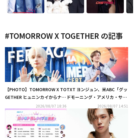
#
TOMORROW X TOGETHER
の記事
【PHOTO】TOMORROW X TO
TXT ヨンジュン、米ABC「グッ
GETHER ヒュニンカイからナナ
ドモーニング・アメリカ・サマ
まで「フェラガモ」のイベント
ーコンサート」に登場！
2026/08/07 18:36
2026/08/07 14:51
に出席