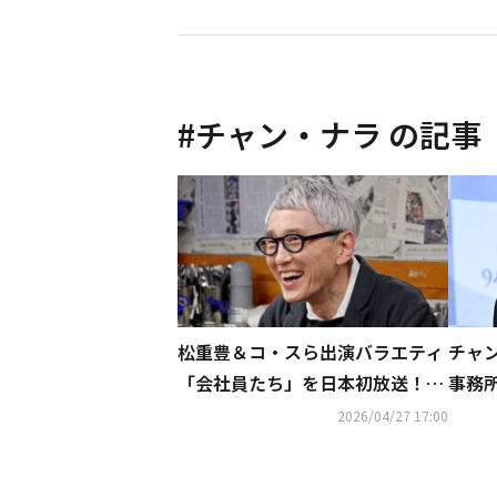
#
チャン・ナラ
の記事
松重豊＆コ・スら出演バラエティ
チャ
「会社員たち」を日本初放送！
事務
「ジェチング シーズン5」やBTS
2026/04/27 17:00
ライブも…5月のCS衛星劇場