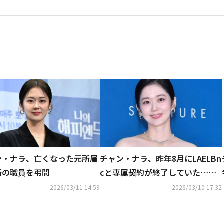
ン・ナラ、亡くなった元所属
チャン・ナラ、昨年8月にLAELBn
所の職員を弔問
cと専属契約が終了していた…亡
くなった職員に哀悼の意を表明
2026/03/11 14:59
2026/03/10 17:32