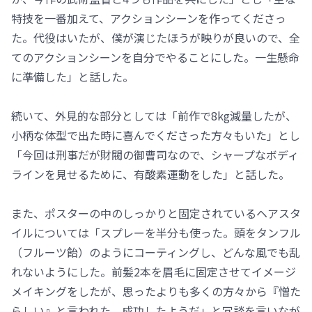
特技を一番加えて、アクションシーンを作ってくださっ
た。代役はいたが、僕が演じたほうが映りが良いので、全
てのアクションシーンを自分でやることにした。一生懸命
に準備した」と話した。
続いて、外見的な部分としては「前作で8kg減量したが、
小柄な体型で出た時に喜んでくださった方々もいた」とし
「今回は刑事だが財閥の御曹司なので、シャープなボディ
ラインを見せるために、有酸素運動をした」と話した。
また、ポスターの中のしっかりと固定されているヘアスタ
イルについては「スプレーを半分も使った。頭をタンフル
（フルーツ飴）のようにコーティングし、どんな風でも乱
れないようにした。前髪2本を眉毛に固定させてイメージ
メイキングをしたが、思ったよりも多くの方々から『憎た
らしい』と言われた。成功したようだ」と冗談を言いなが