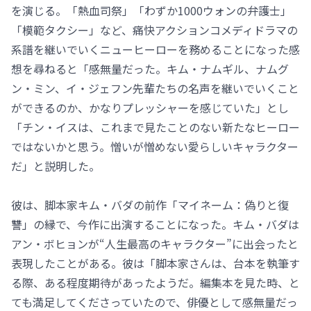
を演じる。「熱血司祭」「わずか1000ウォンの弁護士」
「模範タクシー」など、痛快アクションコメディドラマの
系譜を継いでいくニューヒーローを務めることになった感
想を尋ねると「感無量だった。キム・ナムギル、ナムグ
ン・ミン、イ・ジェフン先輩たちの名声を継いでいくこと
ができるのか、かなりプレッシャーを感じていた」とし
「チン・イスは、これまで見たことのない新たなヒーロー
ではないかと思う。憎いが憎めない愛らしいキャラクター
だ」と説明した。
彼は、脚本家キム・バダの前作「マイネーム：偽りと復
讐」の縁で、今作に出演することになった。キム・バダは
アン・ボヒョンが“人生最高のキャラクター”に出会ったと
表現したことがある。彼は「脚本家さんは、台本を執筆す
る際、ある程度期待があったようだ。編集本を見た時、と
ても満足してくださっていたので、俳優として感無量だっ