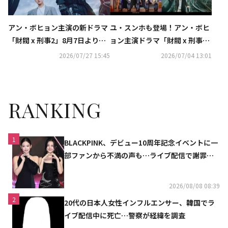
アン・ボヒョン主演の新ドラマ
ユ・スンホも登場！アン・ボヒ
「財閥 x 刑事2」8月7日よりDis
ョン主演ドラマ「財閥 x 刑事
ney+にて配信スタート
2」予告映像第1弾を公開
2026/07/27 15:45
2026/07/04 13:01
RANKING
1
BLACKPINK、デビュー10周年記念イベントに一
部ファンから不満の声も…ライブ配信で謝罪
「コミュニケーション不足だった」
2026/08/08 08:39
2
20代の日本人女性インフルエンサー、韓国でラ
イブ配信中に死亡…警察が経緯を調査