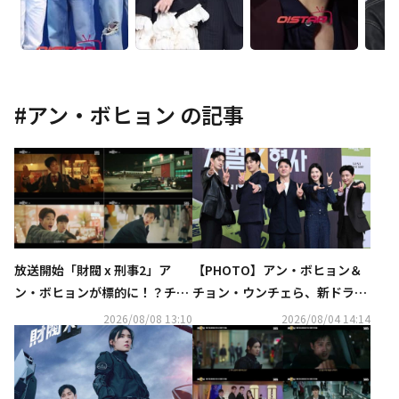
#
アン・ボヒョン
の記事
放送開始「財閥 x 刑事2」ア
【PHOTO】アン・ボヒョン＆
ン・ボヒョンが標的に！？チョ
チョン・ウンチェら、新ドラマ
ン・ウンチェとの関係性にも注
「財閥 x 刑事2」制作発表会に
2026/08/08 13:10
2026/08/04 14:14
目【ネタバレあり】
出席