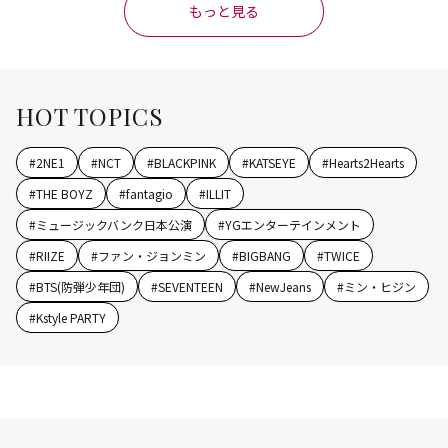
もっと見る
HOT TOPICS
#
2NE1
#
NCT
#
BLACKPINK
#
KATSEYE
#
Hearts2Hearts
#
THE BOYZ
#
fantagio
#
ILLIT
#
ミュージックバンク日本公演
#
YGエンターテインメント
#
RIIZE
#
ファン・ジョンミン
#
BIGBANG
#
TWICE
#
BTS(防弾少年団)
#
SEVENTEEN
#
NewJeans
#
ミン・ヒジン
#
Kstyle PARTY