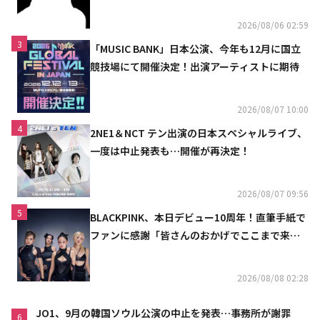
2026/08/06 02:59
3
「MUSIC BANK」日本公演、今年も12月に国立
競技場にて開催決定！出演アーティストに期待
2026/08/07 10:00
4
2NE1＆NCT テン出演の日本スペシャルライブ、
一度は中止発表も…開催が再決定！
2026/08/07 09:56
5
BLACKPINK、本日デビュー10周年！直筆手紙で
ファンに感謝「皆さんのおかげでここまで来ら
れた」
2026/08/08 02:28
JO1、9月の韓国ソウル公演の中止を発表…事務所が謝罪
6