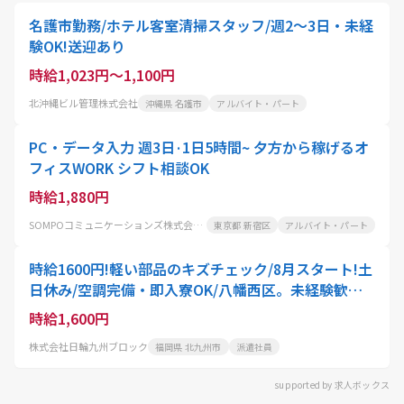
名護市勤務/ホテル客室清掃スタッフ/週2〜3日・未経
験OK!送迎あり
時給1,023円～1,100円
北沖縄ビル管理株式会社
沖縄県 名護市
アルバイト・パート
PC・データ入力 週3日·1日5時間~ 夕方から稼げるオ
フィスWORK シフト相談OK
時給1,880円
SOMPOコミュニケーションズ株式会社 東京センター
東京都 新宿区
アルバイト・パート
時給1600円!軽い部品のキズチェック/8月スタート!土
日休み/空調完備・即入寮OK/八幡西区。未経験歓迎
の座り作業で月収32万円以上可能
時給1,600円
株式会社日輪九州ブロック
福岡県 北九州市
派遣社員
supported by 求人ボックス