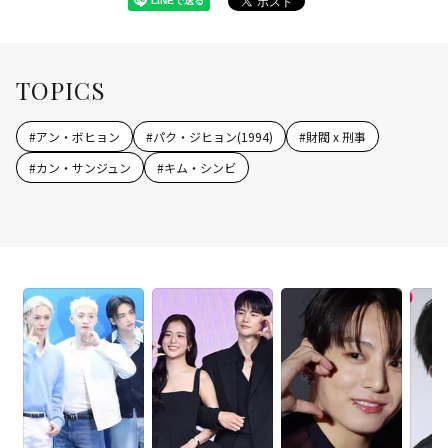
TOPICS
#
アン・ボヒョン
#
パク・ジヒョン(1994)
#
財閥 x 刑事
#
カン・サンジュン
#
キム・シンビ