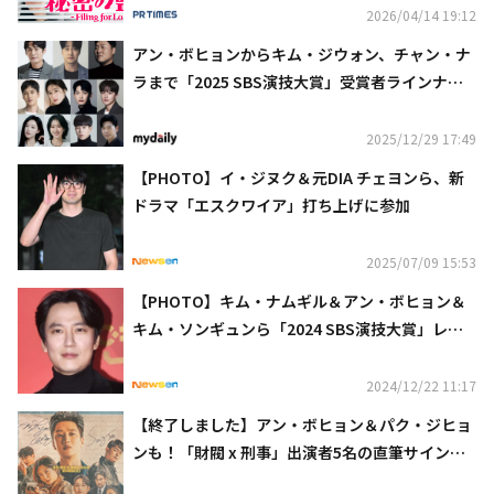
国同時で独占見放題配信決定
2026/04/14 19:12
アン・ボヒョンからキム・ジウォン、チャン・ナ
ラまで「2025 SBS演技大賞」受賞者ラインナッ
プを公開
2025/12/29 17:49
【PHOTO】イ・ジヌク＆元DIA チェヨンら、新
ドラマ「エスクワイア」打ち上げに参加
2025/07/09 15:53
【PHOTO】キム・ナムギル＆アン・ボヒョン＆
キム・ソンギュンら「2024 SBS演技大賞」レッ
ドカーペットに登場
2024/12/22 11:17
【終了しました】アン・ボヒョン＆パク・ジヒョ
ンも！「財閥 x 刑事」出演者5名の直筆サイン入
りポスターを1名様に