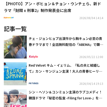
【PHOTO】アン・ボヒョン＆チョン・ウンチェら、新ド
ラマ「財閥 x 刑事2」制作発表会に出席
2026/08/04 14:14
記事一覧
チェ・ジョンヒョプ出演作から胸キュン必至の青
春ドラマまで！全話無料配信の「ABEMA」で韓ド
ラ三昧
2026/05/22 12:00
Red Velvet キム・イェリム、『私の夫と結婚し
て』カン・サンジュン主演！大人の青春ヒーリン
グドラマ『Azure Spring』、「ABEMA」で4月2
0日（月）深夜0時～世界最速・独占無料配信
2026/04/14 19:13
シン・ヘソン＆コンミョン主演のラブコメディ！
韓国ドラマ『秘密の監査 -Filing for Love-』を4
月25日よりU-NEXTオリジナルとして日本初・本