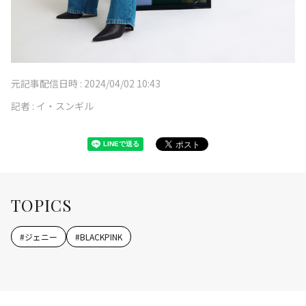
元記事配信日時 :
2024/04/02 10:43
記者 :
イ・スンギル
TOPICS
#
ジェニー
#
BLACKPINK