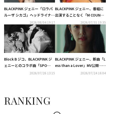
BLACKPINK ジェニー「ロラパ
BLACKPINK ジェニー、番組に
ルーザ シカゴ」ヘッドライナー
出演することなく「M COUNTD
を飾る！熱いステージ披露
OWN」で1位を獲得
2026/08/04 19:17
2026/07/31 19:35
Block B ジコ、BLACKPINK ジ
BLACKPINK ジェニー、新曲「L
ェニーとのコラボ曲「SPO
ess than a Lover」MV公開…台
T！」がSpotifyで累計再生回
湾のイケメンモデルと恋人役で
2026/07/26 13:15
2026/07/24 16:04
数3億回を突破！
共演
RANKING