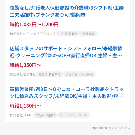
夜勤なし/介護老人保健施設の介護職/3シフト制/主婦
主夫活躍中/ブランクあり可/鶴岡市
時給1,032円～1,200円
株式会社ヒロキャリアスタッフ
山形県 鶴岡市
派遣社員
店舗スタッフのサポート・シフトフォロー/未経験歓
迎!クリーニング代50%OFF!直行直帰OK!主婦・主夫
活躍中!ブランクOK!正社員登用あり
時給1,350円～
株式会社モデル社
愛知県 名古屋市
アルバイト・パート
高槻営業所/週3日～OK/コカ・コーラ社製品をトラッ
クに積込みスタッフ/未経験OK/主婦・主夫歓迎/短時
間
時給1,180円～
株式会社TEAMS
大阪府 高槻市
アルバイト・パート
supported by 求人ボックス