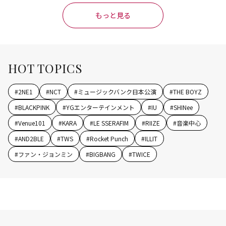
もっと見る
HOT TOPICS
#
2NE1
#
NCT
#
ミュージックバンク日本公演
#
THE BOYZ
#
BLACKPINK
#
YGエンターテインメント
#
IU
#
SHINee
#
Venue101
#
KARA
#
LE SSERAFIM
#
RIIZE
#
音楽中心
#
AND2BLE
#
TWS
#
Rocket Punch
#
ILLIT
#
ファン・ジョンミン
#
BIGBANG
#
TWICE