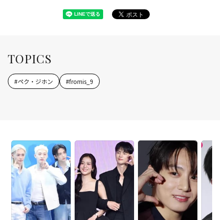
TOPICS
#
ペク・ジホン
#
fromis_9