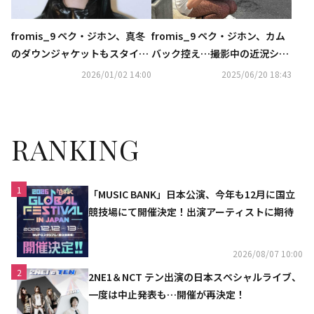
fromis_9 ペク・ジホン、真冬
fromis_9 ペク・ジホン、カム
のダウンジャケットもスタイリ
バック控え…撮影中の近況ショ
ッシュに
ットを公開
2026/01/02 14:00
2025/06/20 18:43
RANKING
1
「MUSIC BANK」日本公演、今年も12月に国立
競技場にて開催決定！出演アーティストに期待
2026/08/07 10:00
2
2NE1＆NCT テン出演の日本スペシャルライブ、
一度は中止発表も…開催が再決定！