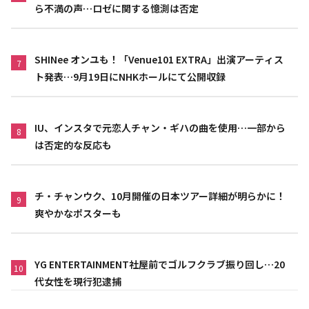
ら不満の声…ロゼに関する憶測は否定
SHINee オンユも！「Venue101 EXTRA」出演アーティス
7
ト発表…9月19日にNHKホールにて公開収録
IU、インスタで元恋人チャン・ギハの曲を使用…一部から
8
は否定的な反応も
チ・チャンウク、10月開催の日本ツアー詳細が明らかに！
9
爽やかなポスターも
YG ENTERTAINMENT社屋前でゴルフクラブ振り回し…20
10
代女性を現行犯逮捕