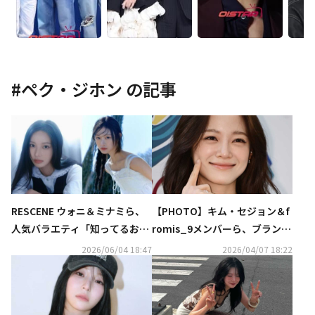
#
ペク・ジホン
の記事
RESCENE ウォニ＆ミナミら、
【PHOTO】キム・セジョン＆f
人気バラエティ「知ってるお兄
romis_9メンバーら、ブランド
さん」に出演決定！
「LONGCHAMP」のイベントに
2026/06/04 18:47
2026/04/07 18:22
出席