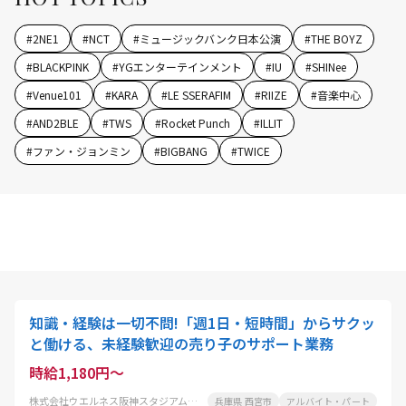
#
2NE1
#
NCT
#
ミュージックバンク日本公演
#
THE BOYZ
#
BLACKPINK
#
YGエンターテインメント
#
IU
#
SHINee
#
Venue101
#
KARA
#
LE SSERAFIM
#
RIIZE
#
音楽中心
#
AND2BLE
#
TWS
#
Rocket Punch
#
ILLIT
#
ファン・ジョンミン
#
BIGBANG
#
TWICE
知識・経験は一切不問!「週1日・短時間」からサクッ
と働ける、未経験歓迎の売り子のサポート業務
時給1,180円～
株式会社ウエルネス阪神スタジアム事業部フードサービス事業課
兵庫県 西宮市
アルバイト・パート