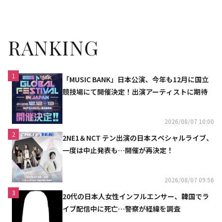
パク・ジフンを応援
告イメージが公開
RANKING
1
「MUSIC BANK」日本公演、今年も12月に国立
競技場にて開催決定！出演アーティストに期待
2026/08/07 10:00
2
2NE1＆NCT テン出演の日本スペシャルライブ、
一度は中止発表も…開催が再決定！
2026/08/07 09:56
3
20代の日本人女性インフルエンサー、韓国でラ
イブ配信中に死亡…警察が経緯を調査