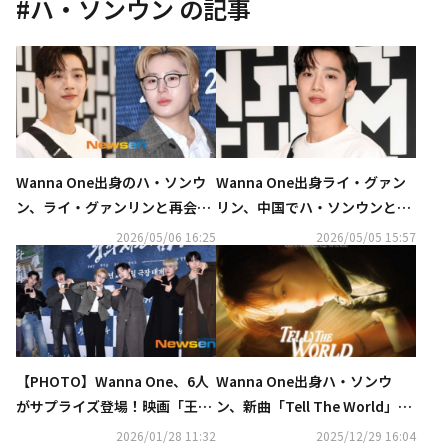
#
ハ・ソンウン
の記事
Wanna One出身のハ・ソンウ
Wanna One出身ライ・グァン
ン、ライ・グァンリンと再会…
リン、中国でハ・ソンウンと再
チャットの内容を公開！涙の理
会！メンバーたちも驚きの予告
2026/05/06 16:25
2026/05/05 15:57
由とは
映像に注目
【PHOTO】Wanna One、6人
Wanna One出身ハ・ソンウ
がサプライズ登場！映画「王と
ン、新曲「Tell The World」を
生きる男」VIP試写会に出席…
2026年1月5日にリリース！予
2026/01/28 11:32
2025/12/29 16:04