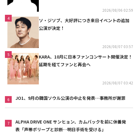
2026/08/06 02:59
4
ソ・ジソブ、大好評につき来日イベントの追加
公演が決定！
2026/08/07 03:57
5
KARA、10月に日本ファンコンサート開催決定！
延期を経てファンと再会へ
2026/08/07 03:42
JO1、9月の韓国ソウル公演の中止を発表…事務所が謝罪
6
ALPHA DRIVE ONE サンヒョン、カムバックを前に休養発
7
表「声帯ポリープと診断…明日手術を受ける」