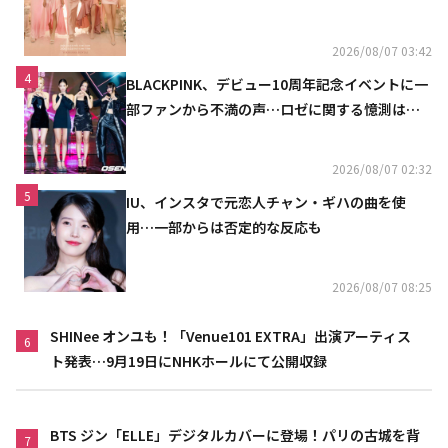
2026/08/07 03:42
4
BLACKPINK、デビュー10周年記念イベントに一
部ファンから不満の声…ロゼに関する憶測は否
定
2026/08/07 02:32
5
IU、インスタで元恋人チャン・ギハの曲を使
用…一部からは否定的な反応も
2026/08/07 08:25
SHINee オンユも！「Venue101 EXTRA」出演アーティス
6
ト発表…9月19日にNHKホールにて公開収録
BTS ジン「ELLE」デジタルカバーに登場！パリの古城を背
7