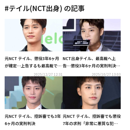
#
テイル(NCT出身)
の記事
元NCT テイル、懲役3年6ヶ月
NCT出身テイル、最高裁へ上
が確定…上告するも最高裁で実
告…懲役3年6ヶ月の実刑判決に
刑判決
不服
2025/12/27 12:31
2025/10/27 13:03
元NCT テイル、控訴審でも3年
元NCT テイル、控訴審でも懲役
6ヶ月の実刑判決
7年の求刑「非常に悪質な犯