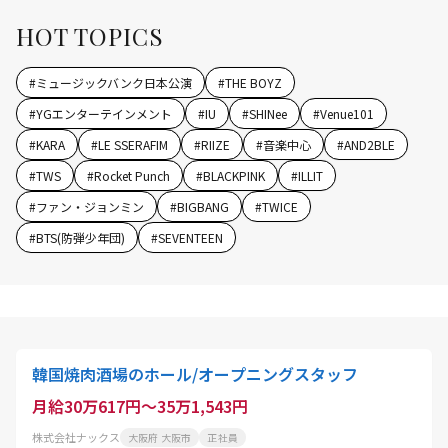
HOT TOPICS
#
ミュージックバンク日本公演
#
THE BOYZ
#
YGエンターテインメント
#
IU
#
SHINee
#
Venue101
#
KARA
#
LE SSERAFIM
#
RIIZE
#
音楽中心
#
AND2BLE
#
TWS
#
Rocket Punch
#
BLACKPINK
#
ILLIT
#
ファン・ジョンミン
#
BIGBANG
#
TWICE
#
BTS(防弾少年団)
#
SEVENTEEN
韓国焼肉酒場のホール/オープニングスタッフ
月給30万617円～35万1,543円
株式会社ナックス
大阪府 大阪市
正社員