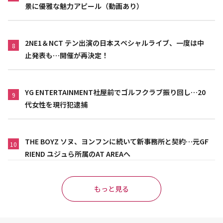
景に優雅な魅力アピール（動画あり）
2NE1＆NCT テン出演の日本スペシャルライブ、一度は中
8
止発表も…開催が再決定！
YG ENTERTAINMENT社屋前でゴルフクラブ振り回し…20
9
代女性を現行犯逮捕
THE BOYZ ソヌ、ヨンフンに続いて新事務所と契約…元GF
10
RIEND ユジュら所属のAT AREAへ
もっと見る