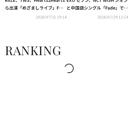
RIIZE、TWS、Hearts2Hearts
EXO セフン、NCT WISH シオン
ら出演「めざましライブ」FOD
と中国語シングル「Fade」でコ
にて独占生配信
ラボ…本日リリース
2026/07/31 19:14
2026/07/29 12:14
RANKING