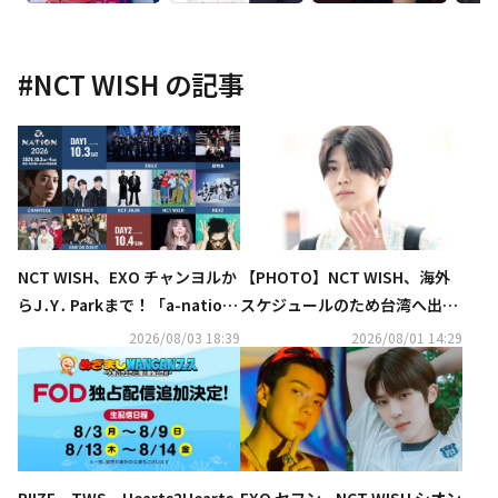
#
NCT WISH
の記事
NCT WISH、EXO チャンヨルか
【PHOTO】NCT WISH、海外
らJ․Y․ Parkまで！「a-nation
スケジュールのため台湾へ出国
2026」第1弾出演アーティスト
（動画あり）
2026/08/03 18:39
2026/08/01 14:29
発表