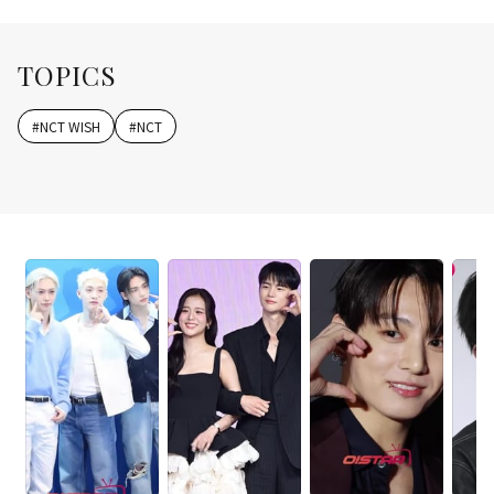
TOPICS
#
NCT WISH
#
NCT