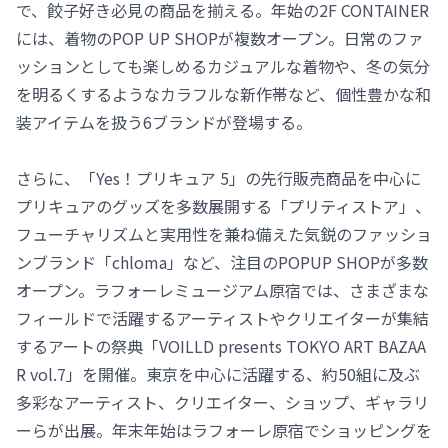
で、餃子好き必見の商品を揃える。年始の2F CONTAINER
には、着物のPOP UP SHOPが複数オープン。日常のファ
ッションとしても楽しめるカジュアルな着物や、冬の気分
を明るくするようなカラフルな新作帯など、個性豊かな和
装アイテムを扱う6ブランドが登場する。
さらに、「Yes！プリキュア 5」の先行販売商品を中心に
プリキュアのグッズを多数展開する「プリティストア」、
フューチャリズムと実用性を兼ね備えた気鋭のファッショ
ンブランド「chloma」など、注目のPOPUP SHOPが多数
オープン。ラフォーレミュージアム原宿では、さまざまな
フィールドで活躍するアーティストやクリエイターが集結
するアートの祭典「VOILLD presents TOKYO ART BAZAA
R vol.7」を開催。東京を中心に活躍する、約50組に及ぶ
多彩なアーティスト、クリエイター、ショップ、ギャラリ
ーらが出展。年末年始はラフォーレ原宿でショッピングを