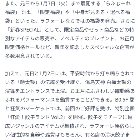
また、元日から1月7日（火）まで展開する「らふぉーれ
福袋」では、「限定福袋」や「中身が見える・選べる福
袋」といった、ラフォーレならではの福袋を発売。さらに
「新春SPECIAL」として、限定商品やセット商品などの特
別なアイテムの販売や、ノベルティのプレゼント、お正月
限定価格セールなど、新年を記念したスペシャルな企画が
多数用意されている。
加えて、元日と1月2日には、平安時代から打ち鳴らされて
いる「時太鼓」の伝統を受け継ぐ、湯島天神 白梅太鼓の
演舞をエントランスで上演。お正月にふさわしい躍動感あ
ふれるパフォーマンスを鑑賞することができる。B0.5F 愛
と狂気のマーケットでは、前回のご好評を受け、特別企画
「狂愛！餃子ランド Vol.2」を開催。餃子をモチーフに幅
広いジャンルのアイテムが集積され、ラフォーレ原宿らし
い個性的な食器や雑貨はもちろん、有名店の冷凍餃子ま