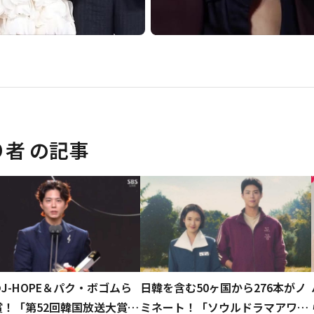
り者
の記事
のJ-HOPE＆パク・ボゴムら
日韓を含む50ヶ国から276本がノ
賞！「第52回韓国放送大賞」
ミネート！「ソウルドラマアワー