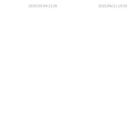
の大賞は
ド2025」が10月2日に開催
2025/09/04 12:26
2025/06/11 19:59