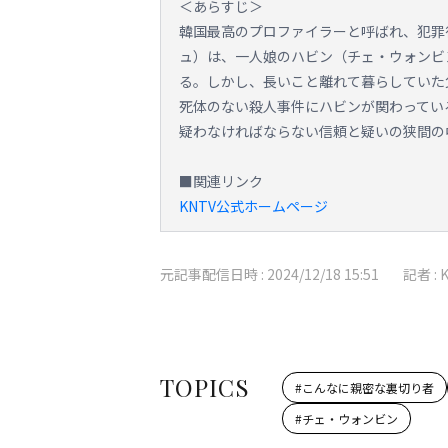
＜あらすじ＞
韓国最高のプロファイラーと呼ばれ、犯罪
ュ）は、一人娘のハビン（チェ・ウォンビ
る。しかし、長いこと離れて暮らしていた
死体のない殺人事件にハビンが関わってい
疑わなければならない信頼と疑いの狭間の
■関連リンク
KNTV公式ホームページ
元記事配信日時 :
2024/12/18 15:51
記者 :
TOPICS
#
こんなに親密な裏切り者
#
チェ・ウォンビン