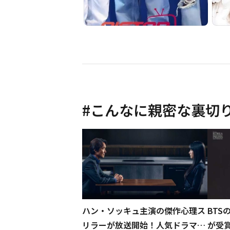
#
こんなに親密な裏切
ハン・ソッキュ主演の傑作心理ス
BTS
リラーが放送開始！人気ドラマ4
が受