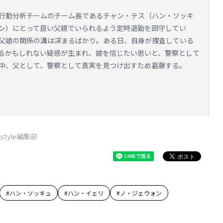
行動分析チームのチーム長であるチャン・テス（ハン・ソッキ
ン）にとって良い父親でいられるよう定時退勤を固守してい
父娘の関係の溝は深まるばかり。ある日、自身が捜査している
るかもしれない疑惑が生まれ、娘を信じたい思いと、警察として
中、父として、警察として真実を見つけ出すため葛藤する。
Kstyle編集部
#
ハン・ソッキュ
#
ハン・イェリ
#
ノ・ジェウォン