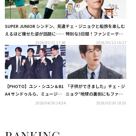
SUPER JUNIOR シンドン、見違
チェ・ジニョクと船旅を楽しむ
えるほど痩せた姿が話題に…芸
特別な3日間！ファンミーティ
能人仲間も驚き
ングクルーズを6月に開催へ
2026/05/31 17:40
2026/05/13 16:27
【PHOTO】ユン・シユン＆B1
「子供ができました」チェ・ジ
A4 サンドゥルら、ミュージカ
ニョク“地球の裏側にもファン
ル「あの日々」記者懇談会に出
がいることに感動…次は悪役を
2026/04/30 14:54
2026/03/30 18:55
席
やりたい”
RANKING