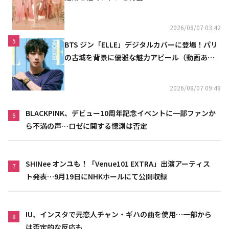
2026/08/07 03:42
5
BTS ジン「ELLE」デジタルカバーに登場！パリ
の古城を背景に優雅な魅力アピール（動画あ
り）
2026/08/07 09:48
BLACKPINK、デビュー10周年記念イベントに一部ファンか
6
ら不満の声…ロゼに関する憶測は否定
SHINee オンユも！「Venue101 EXTRA」出演アーティス
7
ト発表…9月19日にNHKホールにて公開収録
IU、インスタで元恋人チャン・ギハの曲を使用…一部から
8
は否定的な反応も