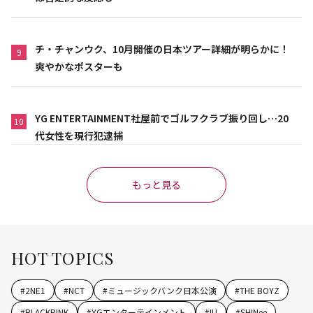
チ・チャンウク、10月開催の日本ツアー詳細が明らかに！
9
爽やかなポスターも
YG ENTERTAINMENT社屋前でゴルフクラブ振り回し…20
10
代女性を現行犯逮捕
もっと見る
HOT TOPICS
#
2NE1
#
NCT
#
ミュージックバンク日本公演
#
THE BOYZ
#
BLACKPINK
#
YGエンターテインメント
#
IU
#
SHINee