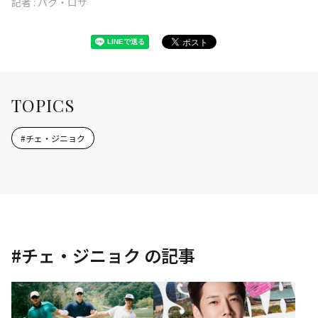
記者 :
パク・ロサ
TOPICS
#
チェ・ジニョク
#
チェ・ジニョク
の記事