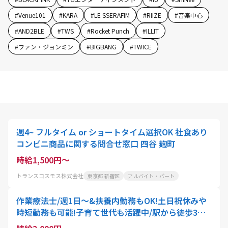
#
Venue101
#
KARA
#
LE SSERAFIM
#
RIIZE
#
音楽中心
#
AND2BLE
#
TWS
#
Rocket Punch
#
ILLIT
#
ファン・ジョンミン
#
BIGBANG
#
TWICE
週4~ フルタイム or ショートタイム選択OK 社食あり
コンビニ商品に関する問合せ窓口 四谷 麹町
時給1,500円～
トランスコスモス株式会社
東京都 新宿区
アルバイト・パート
作業療法士/週1日～&扶養内勤務もOK!土日祝休みや
時短勤務も可能!子育て世代も活躍中/駅から徒歩3分/
採用強化中