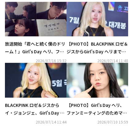
放送開始「君へと続く僕のドリ
【PHOTO】BLACKPINK ロゼ＆
ーム！」Girl's Day ヘリ、ファ
ジスからGirl's Day ヘリまで、
ン・イニョプと再会【ネタバレ
映画「ホープ」VIP試写会に出
2026/07/16 15:32
2026/07/14 11:48
あり】
席（動画あり）
BLACKPINK ロゼ＆ジスから
【PHOTO】Girl's Day ヘリ、
イ・ジョンジェ、Girl's Day ヘ
ファンミーティングのためマカ
リまで豪華集結！映画「ホー
オへ出国
2026/07/14 11:44
2026/07/10 15:59
プ」VIP試写会に出席