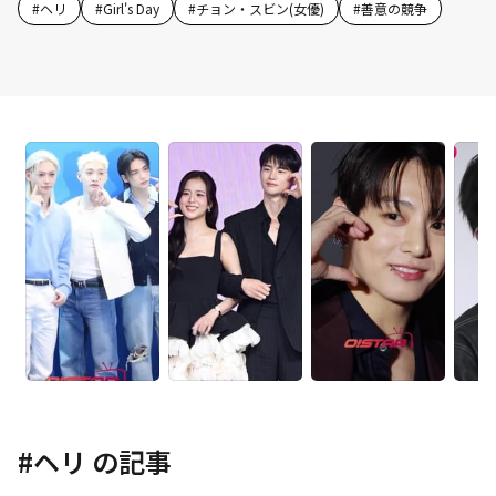
#
ヘリ
#
Girl's Day
#
チョン・スビン(女優)
#
善意の競争
#
ヘリ
の記事