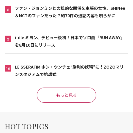
ファン・ジョンミンとの私的な関係を主張の女性、SHINee
8
＆NCTのファンだった？約70件の通話内容も明らかに
i-dle ミヨン、デビュー後初！日本でソロ曲「RUN AWAY」
9
を8月10日にリリース
LE SSERAFIM ホン・ウンチェ“勝利の妖精”に！ZOZOマリ
10
ンスタジアムで始球式
もっと見る
HOT TOPICS