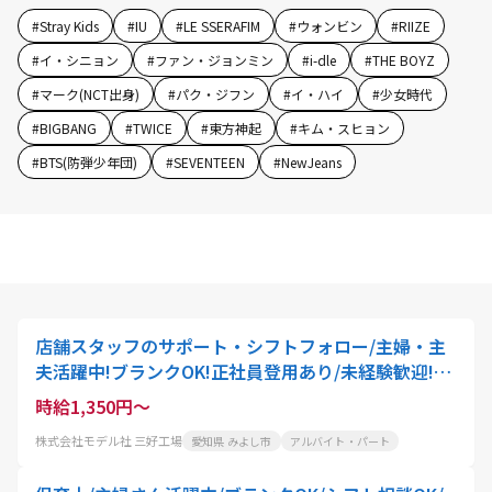
#
Stray Kids
#
IU
#
LE SSERAFIM
#
ウォンビン
#
RIIZE
#
イ・シニョン
#
ファン・ジョンミン
#
i-dle
#
THE BOYZ
#
マーク(NCT出身)
#
パク・ジフン
#
イ・ハイ
#
少女時代
#
BIGBANG
#
TWICE
#
東方神起
#
キム・スヒョン
#
BTS(防弾少年団)
#
SEVENTEEN
#
NewJeans
店舗スタッフのサポート・シフトフォロー/主婦・主
夫活躍中!ブランクOK!正社員登用あり/未経験歓迎!ク
リーニング代50%OFF
時給1,350円～
株式会社モデル社 三好工場
愛知県 みよし市
アルバイト・パート