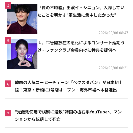
4
「愛の不時着」出演イ・シニョン、入隊してい
たことを明かす“軍生活に集中したかった”
2026/08/06 08:47
5
IU、耳管開放症の悪化によるコンサート延期う
け…ファンクラブ会員向けに特典を提供へ
2026/08/06 08:21
韓国の人気コーヒーチェーン「ペクスダバン」が日本初上
6
陸！東京・新橋に1号店オープン…海外市場へ本格進出
“覚醒剤使用で検察に送致”韓国の極右系YouTuber、マン
7
ションから転落して死亡