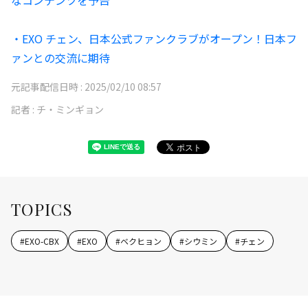
・EXO チェン、日本公式ファンクラブがオープン！日本フ
ァンとの交流に期待
元記事配信日時 :
2025/02/10 08:57
記者 :
チ・ミンギョン
TOPICS
#
EXO-CBX
#
EXO
#
ベクヒョン
#
シウミン
#
チェン