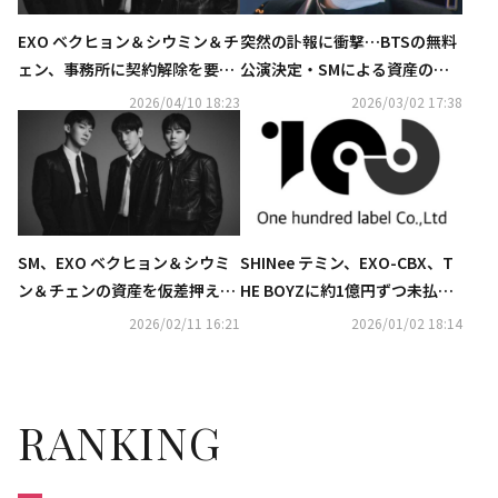
EXO ベクヒョン＆シウミン＆チ
突然の訃報に衝撃…BTSの無料
ェン、事務所に契約解除を要
公演決定・SMによる資産の仮
求…未精算金など契約違反を主
差押えも「Kstyle 2月の記事ラ
2026/04/10 18:23
2026/03/02 17:38
張
ンキングTOP5」を発表
SM、EXO ベクヒョン＆シウミ
SHINee テミン、EXO-CBX、T
ン＆チェンの資産を仮差押え…
HE BOYZに約1億円ずつ未払
総額26億ウォン
い？One Hundredが疑惑に反
2026/02/11 16:21
2026/01/02 18:14
論
RANKING