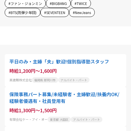
#
ファン・ジョンミン
#
BIGBANG
#
TWICE
#
BTS(防弾少年団)
#
SEVENTEEN
#
NewJeans
平日のみ・主婦「夫」歓迎!個別指導塾スタッフ
時給1,200円～1,600円
英進館株式会社
福岡県 那珂川市
アルバイト・パート
保険事務パート募集/未経験者・主婦歓迎/扶養内OK/
経験者優遇有・社員登用有
時給1,300円～1,500円
有限会社ケー・アイ・オー
東京都 大田区
アルバイト・パート