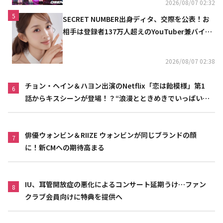
2026/08/07 02:32
5
SECRET NUMBER出身ディタ、交際を公表！お
相手は登録者137万人超えのYouTuber兼バイオ
リニスト
2026/08/07 02:38
チョン・ヘイン＆ハヨン出演のNetflix「恋は飴模様」第1
6
話からキスシーンが登場！？“浪漫とときめきでいっぱいの
作品”
俳優ウォンビン＆RIIZE ウォンビンが同じブランドの顔
7
に！新CMへの期待高まる
IU、耳管開放症の悪化によるコンサート延期うけ…ファン
8
クラブ会員向けに特典を提供へ