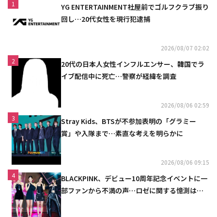
1
YG ENTERTAINMENT社屋前でゴルフクラブ振り
回し…20代女性を現行犯逮捕
2026/08/07 02:02
2
20代の日本人女性インフルエンサー、韓国でラ
イブ配信中に死亡…警察が経緯を調査
2026/08/06 02:59
3
Stray Kids、BTSが不参加表明の「グラミー
賞」や入隊まで…素直な考えを明らかに
2026/08/06 09:15
4
BLACKPINK、デビュー10周年記念イベントに一
部ファンから不満の声…ロゼに関する憶測は否
定