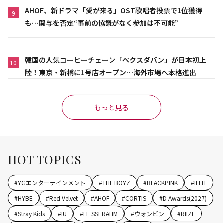
AHOF、新ドラマ「愛が来る」OST歌唱者投票で1位獲得
9
も…関与を否定“事前の協議がなく参加は不可能”
韓国の人気コーヒーチェーン「ペクスダバン」が日本初上
10
陸！東京・新橋に1号店オープン…海外市場へ本格進出
もっと見る
HOT TOPICS
#
YGエンターテインメント
#
THE BOYZ
#
BLACKPINK
#
ILLIT
#
HYBE
#
Red Velvet
#
AHOF
#
CORTIS
#
D Awards(2027)
#
Stray Kids
#
IU
#
LE SSERAFIM
#
ウォンビン
#
RIIZE