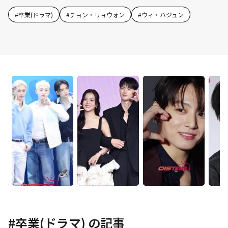
#
卒業(ドラマ)
#
チョン・リョウォン
#
ウィ・ハジュン
#
卒業(ドラマ)
の記事