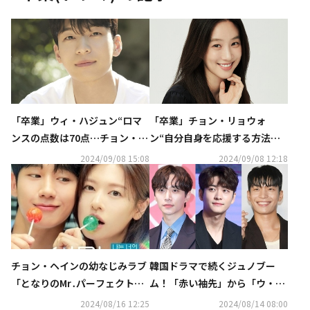
「卒業」ウィ・ハジュン“ロマ
「卒業」チョン・リョウォ
ンスの点数は70点…チョン・リ
ン“自分自身を応援する方法を
ョウォン姉さんとは相性が良か
学んだ”【ネタバレあり】
2024/09/08 15:08
2024/09/08 12:18
った”
韓国ドラマで続くジュノブー
チョン・ヘインの幼なじみラブ
ム！「赤い袖先」から「ウ・ヨ
「となりのMr․パーフェクト」
ンウ弁護士は天才肌」まで、魅
も！この夏必見の韓国ドラマを
2024/08/16 12:25
2024/08/14 08:00