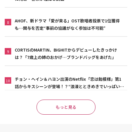
AHOF、新ドラマ「愛が来る」OST歌唱者投票で1位獲得
8
も…関与を否定“事前の協議がなく参加は不可能”
CORTISのMARTIN、BIGHITからデビューしたきっかけ
9
は？「7歳上の姉のおかげ…ブランドバッグをあげた」
チョン・ヘイン＆ハヨン出演のNetflix「恋は飴模様」第1
10
話からキスシーンが登場！？“浪漫とときめきでいっぱいの
作品”
もっと見る