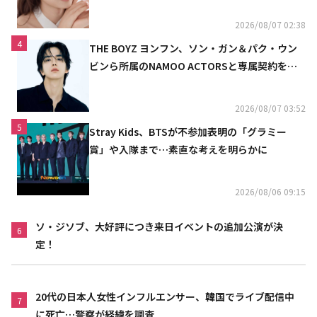
リニスト
2026/08/07 02:38
4
THE BOYZ ヨンフン、ソン・ガン＆パク・ウン
ビンら所属のNAMOO ACTORSと専属契約を締
結
2026/08/07 03:52
5
Stray Kids、BTSが不参加表明の「グラミー
賞」や入隊まで…素直な考えを明らかに
2026/08/06 09:15
ソ・ジソブ、大好評につき来日イベントの追加公演が決
6
定！
20代の日本人女性インフルエンサー、韓国でライブ配信中
7
に死亡…警察が経緯を調査