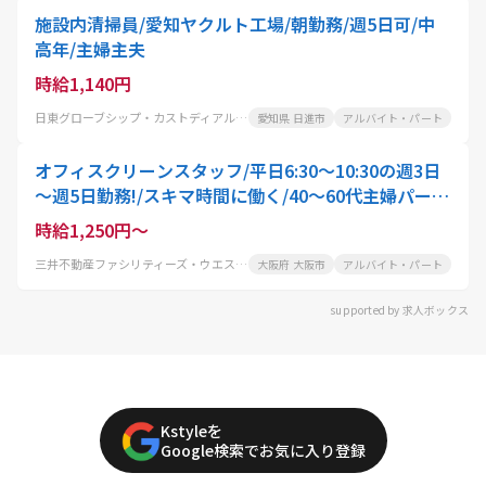
施設内清掃員/愛知ヤクルト工場/朝勤務/週5日可/中
高年/主婦主夫
時給1,140円
日東グローブシップ・カストディアル・サービス株式会社
愛知県 日進市
アルバイト・パート
オフィスクリーンスタッフ/平日6:30～10:30の週3日
～週5日勤務!/スキマ時間に働く/40～60代主婦パート
活躍中
時給1,250円～
三井不動産ファシリティーズ・ウエスト株式会社
大阪府 大阪市
アルバイト・パート
supported by 求人ボックス
Kstyleを
Google検索でお気に入り登録