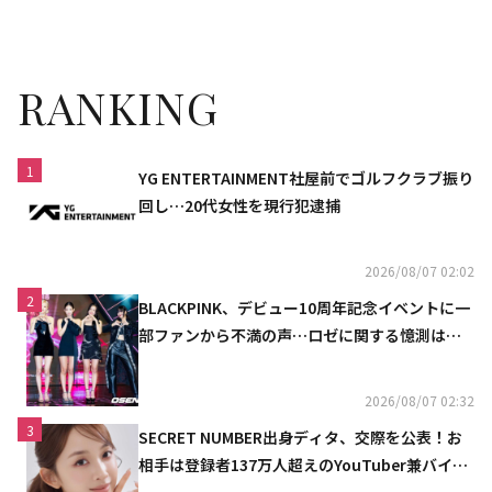
力溢れる3人に注目
一挙紹介
RANKING
1
YG ENTERTAINMENT社屋前でゴルフクラブ振り
回し…20代女性を現行犯逮捕
2026/08/07 02:02
2
BLACKPINK、デビュー10周年記念イベントに一
部ファンから不満の声…ロゼに関する憶測は否
定
2026/08/07 02:32
3
SECRET NUMBER出身ディタ、交際を公表！お
相手は登録者137万人超えのYouTuber兼バイオ