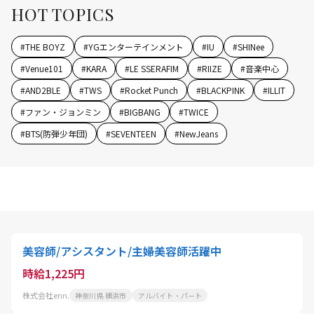
HOT TOPICS
#
THE BOYZ
#
YGエンターテインメント
#
IU
#
SHINee
#
Venue101
#
KARA
#
LE SSERAFIM
#
RIIZE
#
音楽中心
#
AND2BLE
#
TWS
#
Rocket Punch
#
BLACKPINK
#
ILLIT
#
ファン・ジョンミン
#
BIGBANG
#
TWICE
#
BTS(防弾少年団)
#
SEVENTEEN
#
NewJeans
美容師/アシスタント/主婦美容師活躍中
時給1,225円
株式会社enn.
神奈川県 横浜市
アルバイト・パート