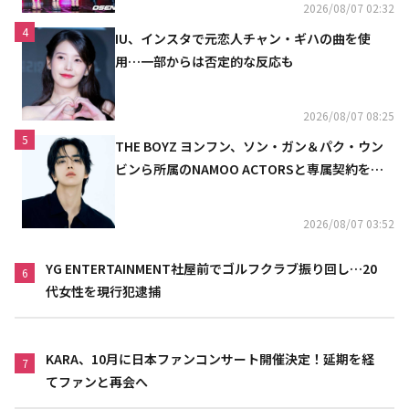
2026/08/07 02:32
4
IU、インスタで元恋人チャン・ギハの曲を使
用…一部からは否定的な反応も
2026/08/07 08:25
5
THE BOYZ ヨンフン、ソン・ガン＆パク・ウン
ビンら所属のNAMOO ACTORSと専属契約を締
結
2026/08/07 03:52
YG ENTERTAINMENT社屋前でゴルフクラブ振り回し…20
6
代女性を現行犯逮捕
KARA、10月に日本ファンコンサート開催決定！延期を経
7
てファンと再会へ