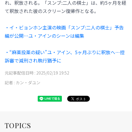
れ、釈放される。「スンブ:二人の棋士」は、約5ヶ月を経
て釈放された彼のスクリーン復帰作となる。
・イ・ビョンホン主演の映画「スンブ:二人の棋士」予告
編が公開…ユ・アインのシーンは編集
・“麻薬投薬の疑い”ユ・アイン、5ヶ月ぶりに釈放へ…控
訴審で減刑され執行猶予に
元記事配信日時 :
2025/02/19 19:52
記者 :
カン・ダユン
TOPICS