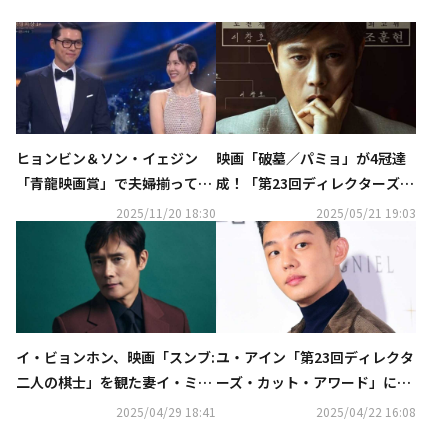
ヒョンビン＆ソン・イェジン
映画「破墓／パミョ」が4冠達
「青龍映画賞」で夫婦揃って男
成！「第23回ディレクターズ・
女主演賞を受賞！「しあわせな
カット・アワード」イ・ビョン
2025/11/20 18:30
2025/05/21 19:03
選択」は6冠達成（総合）
ホンが昨年に続き受賞
イ・ビョンホン、映画「スンブ:
ユ・アイン「第23回ディレクタ
二人の棋士」を観た妻イ・ミン
ーズ・カット・アワード」にノ
ジョンと息子の反応は？“2人共
ミネート…部門別の候補を発表
2025/04/29 18:41
2025/04/22 16:08
同じだった”