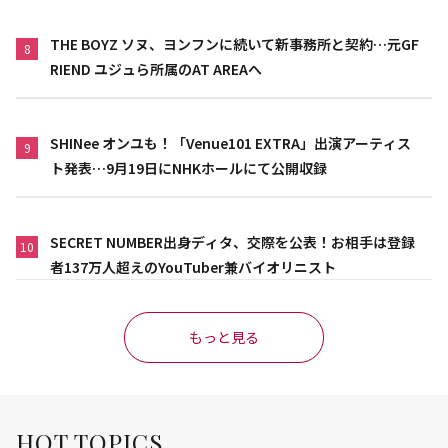
THE BOYZ ソヌ、ヨンフンに続いて新事務所と契約…元GF
8
RIEND ユジュら所属のAT AREAへ
SHINee オンユも！「Venue101 EXTRA」出演アーティス
9
ト発表…9月19日にNHKホールにて公開収録
SECRET NUMBER出身ディタ、交際を公表！お相手は登録
10
者137万人超えのYouTuber兼バイオリニスト
もっと見る
HOT TOPICS