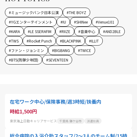
#
ミュージックバンク日本公演
#
THE BOYZ
#
YGエンターテインメント
#
IU
#
SHINee
#
Venue101
#
KARA
#
LE SSERAFIM
#
RIIZE
#
音楽中心
#
AND2BLE
#
TWS
#
Rocket Punch
#
BLACKPINK
#
ILLIT
#
ファン・ジョンミン
#
BIGBANG
#
TWICE
#
BTS(防弾少年団)
#
SEVENTEEN
在宅ワーク中心/保険事務/週3時短/扶養内
時給1,500円
東京海上日動キャリアサービス
千葉県 鎌ケ谷市
派遣社員
総合病院の入浴介助スタッフ/2〜3人のチーム制/15時