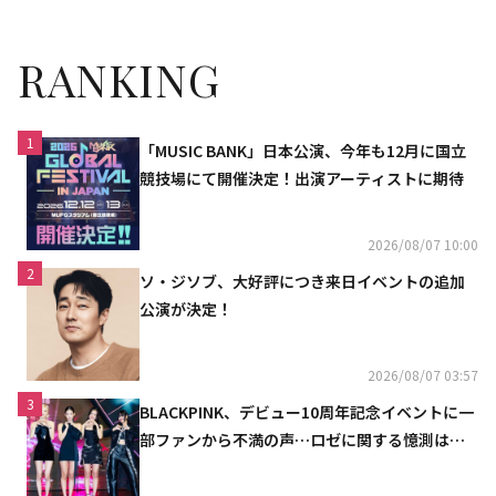
RANKING
1
「MUSIC BANK」日本公演、今年も12月に国立
競技場にて開催決定！出演アーティストに期待
2026/08/07 10:00
2
ソ・ジソブ、大好評につき来日イベントの追加
公演が決定！
2026/08/07 03:57
3
BLACKPINK、デビュー10周年記念イベントに一
部ファンから不満の声…ロゼに関する憶測は否
定