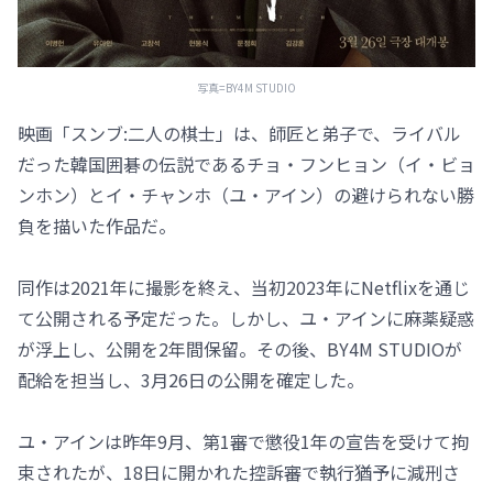
写真=BY4M STUDIO
映画「スンブ:二人の棋士」は、師匠と弟子で、ライバル
だった韓国囲碁の伝説であるチョ・フンヒョン（イ・ビョ
ンホン）とイ・チャンホ（ユ・アイン）の避けられない勝
負を描いた作品だ。
同作は2021年に撮影を終え、当初2023年にNetflixを通じ
て公開される予定だった。しかし、ユ・アインに麻薬疑惑
が浮上し、公開を2年間保留。その後、BY4M STUDIOが
配給を担当し、3月26日の公開を確定した。
ユ・アインは昨年9月、第1審で懲役1年の宣告を受けて拘
束されたが、18日に開かれた控訴審で執行猶予に減刑さ