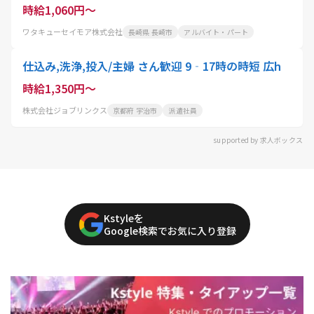
時給1,060円～
ワタキューセイモア株式会社
長崎県 長崎市
アルバイト・パート
仕込み,洗浄,投入/主婦 さん歓迎 9‐17時の時短 広h
時給1,350円～
株式会社ジョブリンクス
京都府 宇治市
派遣社員
supported by 求人ボックス
Kstyleを
Google検索でお気に入り登録