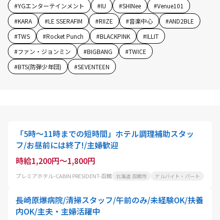
#
YGエンターテインメント
#
IU
#
SHINee
#
Venue101
#
KARA
#
LE SSERAFIM
#
RIIZE
#
音楽中心
#
AND2BLE
#
TWS
#
Rocket Punch
#
BLACKPINK
#
ILLIT
#
ファン・ジョンミン
#
BIGBANG
#
TWICE
#
BTS(防弾少年団)
#
SEVENTEEN
「5時〜11時までの短時間」ホテル調理補助スタッ
フ/お昼前には終了!/主婦歓迎
時給1,200円～1,800円
プレミアホテル-CABIN PRESIDENT-函館
北海道 函館市
アルバイト・パート
長崎原爆病院/清掃スタッフ/午前のみ/未経験OK/扶養
内OK/主夫・主婦活躍中