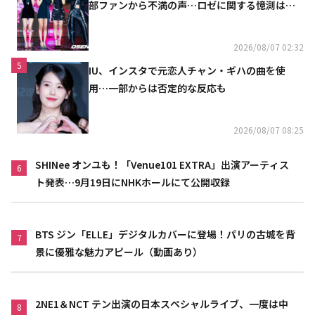
部ファンから不満の声…ロゼに関する憶測は否
定
2026/08/07 02:32
5
IU、インスタで元恋人チャン・ギハの曲を使
用…一部からは否定的な反応も
2026/08/07 08:25
SHINee オンユも！「Venue101 EXTRA」出演アーティス
6
ト発表…9月19日にNHKホールにて公開収録
BTS ジン「ELLE」デジタルカバーに登場！パリの古城を背
7
景に優雅な魅力アピール（動画あり）
2NE1＆NCT テン出演の日本スペシャルライブ、一度は中
8