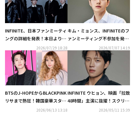
INFINITE、日本ファンミーティ
キム・ミョンス、INFINITEのフ
ングの詳細を発表！本日より先
ァンミーティング不参加を発
行受付がスタート
表…ファンに謝罪
2026/07/29 18:28
2026/07/07 14:19
BTSのJ-HOPEからBLACKPINK
INFINITE ウヒョン、映画「拉致
リサまで熱狂！韓国豪華スター
48時間」主演に抜擢！スクリー
たちが「北中米ワールドカッ
ンデビューに期待
2026/06/13 13:18
2026/05/11 15:39
プ」を応援