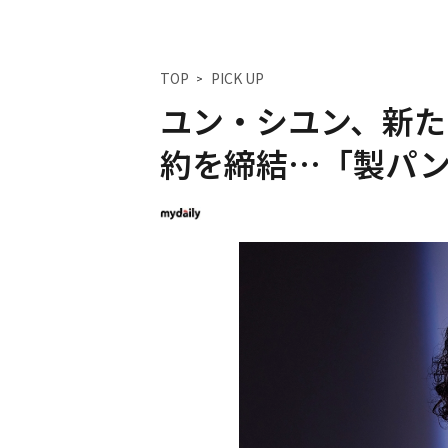
TOP
PICK UP
ユン・シユン、新た
約を締結…「製パ