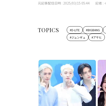
元記事配信日時 :
2025/03/15 05:44
記者 :
TOPICS
#
D-LITE
#
BIGBANG
#
ジュンギュ
#
アサヒ