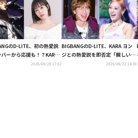
BANGのD-LITE、初の熱愛説
BIGBANGのD-LITE、KARA ヨン
バーから応援も！？KARA
ジとの熱愛説を即否定「親しい同
ジとの“密着写真”の真相語る
僚」
2026/06/28 17:02
2026/06/22 14:30
画あり）