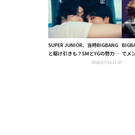
SUPER JUNIOR、当時BIGBANG
BIG
と駆け引きも？SMとYGの勢力争
でメン
いを語る「すべて敵だった」（動
ヨン
2026/07/18 11:47
画あり）
（動