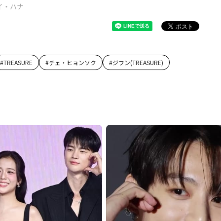
イ・ハナ
#
TREASURE
#
チェ・ヒョンソク
#
ジフン(TREASURE)