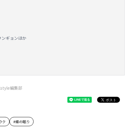
・ウンギョンほか
Kstyle編集部
ウク
#
蝶の眠り