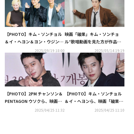
【PHOTO】キム・ソンチョル
映画「破果」キム・ソンチョ
＆イ・ヘヨン＆ヨン・ウジン、
ル“歌唱動画を見た方が作品に
映画「破果」オープントークに
も興味を持ってくれたら嬉し
2025/09/19 18:00
2025/05/14 19:19
出席
い”
【PHOTO】2PM チャンソン＆
【PHOTO】キム・ソンチョル
PENTAGON ウソクら、映画
＆イ・ヘヨンら、映画「破果」
「破果」VIP試写会に出席（動
VIP試写会に出席（動画あり）
2025/04/25 11:32
2025/04/25 11:10
画あり）