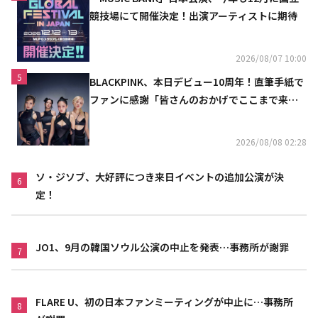
競技場にて開催決定！出演アーティストに期待
2026/08/07 10:00
5
BLACKPINK、本日デビュー10周年！直筆手紙で
ファンに感謝「皆さんのおかげでここまで来ら
れた」
2026/08/08 02:28
ソ・ジソブ、大好評につき来日イベントの追加公演が決
6
定！
JO1、9月の韓国ソウル公演の中止を発表…事務所が謝罪
7
FLARE U、初の日本ファンミーティングが中止に…事務所
8