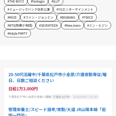
#
THE BOYZ
#
fantagio
#
ILLIT
#
ミュージックバンク日本公演
#
YGエンターテインメント
#
RIIZE
#
ファン・ジョンミン
#
BIGBANG
#
TWICE
#
BTS(防弾少年団)
#
SEVENTEEN
#
NewJeans
#
ミン・ヒジン
#
Kstyle PARTY
20-50代活躍中/千葉県松戸市小金原/介護夜勤専従/曜
日、日数ご相談ください
日給1万3,000円
千葉県松戸市小金原の夜勤介護職
千葉県 松戸市
アルバイト・パート
管理栄養士/スピード選考/常勤/大道 JR山陽本線「岩
国～門司」