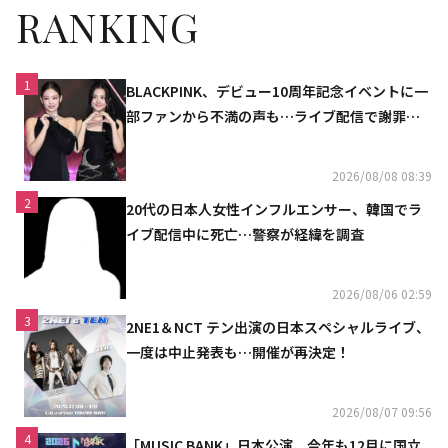
RANKING
1
BLACKPINK、デビュー10周年記念イベントに一
部ファンから不満の声も…ライブ配信で謝罪
「コミュニケーション不足だった」
2026/08/08 08:39
2
20代の日本人女性インフルエンサー、韓国でラ
イブ配信中に死亡…警察が経緯を調査
2026/08/06 02:59
3
2NE1＆NCT テン出演の日本スペシャルライブ、
一度は中止発表も…開催が再決定！
2026/08/07 09:56
4
「MUSIC BANK」日本公演、今年も12月に国立