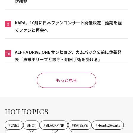
が謝罪
KARA、10月に日本ファンコンサート開催決定！延期を経
9
てファンと再会へ
ALPHA DRIVE ONE サンヒョン、カムバックを前に休養発
10
表「声帯ポリープと診断…明日手術を受ける」
もっと見る
HOT TOPICS
#
2NE1
#
NCT
#
BLACKPINK
#
KATSEYE
#
Hearts2Hearts