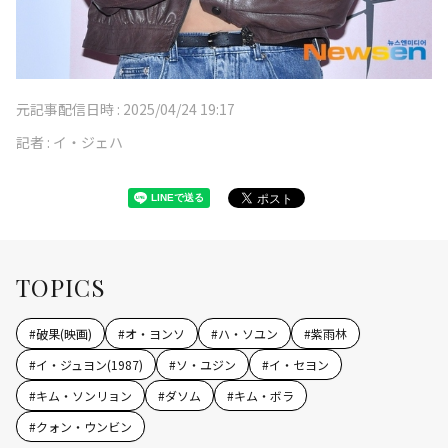
元記事配信日時 :
2025/04/24 19:17
記者 :
イ・ジェハ
TOPICS
#
破果(映画)
#
オ・ヨンソ
#
ハ・ソユン
#
紫雨林
#
イ・ジュヨン(1987)
#
ソ・ユジン
#
イ・セヨン
#
キム・ソンリョン
#
ダソム
#
キム・ボラ
#
クォン・ウンビン