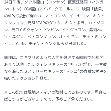
24日午後、ソウル龍山（ヨンサン）区漢江路洞（ハンガ
ンロドン）CGV龍山アイパークモールにて、映画「破果」
のVIP試写会が開かれ、オ・ヨンソ、イ・セヨン、キム・
ソンリョン、元SISTARのダソム、キム・ボラ、ハ・ソユ
ン、元CLCのクォン・ウンビン、イ・ジュヨン、紫雨林、
ソ・ユジン、ペ・ユンギョン、オ・セヨン、チェ・ミョン
ビン、Y.JIN、チャン・ウンシルらが出席した。
同作は、ゴキブリのような人間を処理する組織で40年間
あまり活動したレジェンドキラーの“チョガク”と、一生彼
女を追ったミステリーなキラーの“トゥユ”の強烈な対決を
描いたアクション作品だ。
※この記事は現地メディアの取材によるものです。写真に
ばらつきがございますので、予めご了承ください。