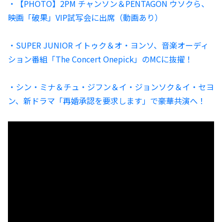
・【PHOTO】2PM チャンソン＆PENTAGON ウソクら、
映画「破果」VIP試写会に出席（動画あり）
・SUPER JUNIOR イトゥク＆オ・ヨンソ、音楽オーディ
ション番組「The Concert Onepick」のMCに抜擢！
・シン・ミナ＆チュ・ジフン＆イ・ジョンソク＆イ・セヨ
ン、新ドラマ「再婚承認を要求します」で豪華共演へ！