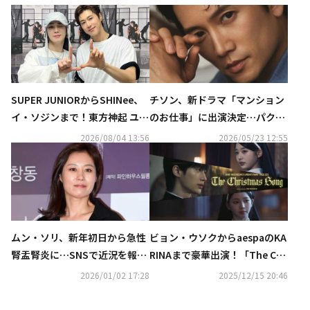
SUPER JUNIORからSHINee、
チソン、新ドラマ「マンション
イ・ソジンまで！東方神起 ユン
のお仕事」に出演決定…パク・
ホの初ソロコンサートに豪華芸
ビョンウン＆ムン・ソリらと共
2026/08/04 13:56
2026/05/23 12:55
能人が集結
演
ムン・ソリ、新年初日から急性
ビョン・ウソクからaespaのKA
腎盂腎炎に…SNSで近況を報告
RINAまで豪華出演！「The Chr
「厄払いだと思う」
istmas Song」MV公開
2026/01/02 17:28
2025/12/15 20:46