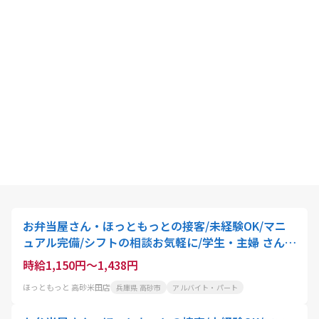
お弁当屋さん・ほっともっとの接客/未経験OK/マニ
ュアル完備/シフトの相談お気軽に/学生・主婦 さん活
躍中
時給1,150円～1,438円
ほっともっと 高砂米田店
兵庫県 高砂市
アルバイト・パート