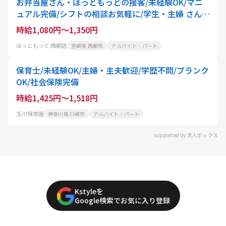
お弁当屋さん・ほっともっとの接客/未経験OK/マニ
ュアル完備/シフトの相談お気軽に/学生・主婦 さん活
躍中
時給1,080円～1,350円
ほっともっと 西都店
宮崎県 西都市
アルバイト・パート
保育士/未経験OK/主婦・主夫歓迎/学歴不問/ブランク
OK/社会保険完備
時給1,425円～1,518円
玉川保育園
神奈川県 川崎市
アルバイト・パート
supported by 求人ボックス
Kstyleを
Google検索でお気に入り登録