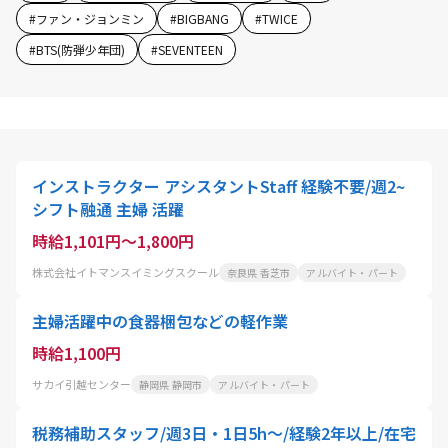
#
ファン・ジョンミン
#
BIGBANG
#
TWICE
#
BTS(防弾少年団)
#
SEVENTEEN
インストラクター アシスタントStaff 経験不要/週2~
シフト融通 主婦 活躍
時給1,101円～1,800円
株式会社イトマンスイミングスクール
奈良県 香芝市
アルバイト・パート
主婦活躍中の食器梱包などの軽作業
時給1,100円
サカイ引越センター
静岡県 静岡市
アルバイト・パート
税務補助スタッフ/週3日・1日5h～/経験2年以上/在宅