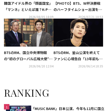
韓国アイドル界の「顔面国宝」
【PHOTO】BTS、W杯決勝戦
「マンネ」といえば誰？K-POP
のハーフタイムショー出演を終
推しタイプ別調査の結果が明ら
えてアメリカから帰国（動画あ
2026/08/05 18:09
2026/07/21 10:53
かに
り）
BTSのRM、国立中央博物館
BTSのRM、釜山公演を終えて
の“初のグローバル広報大使”に
ファンに心境告白「13年前もこ
就任！
れからも声を届ける」
2026/06/20 12:04
2026/06/14 18:35
RANKING
1
「MUSIC BANK」日本公演、今年も12月に国立