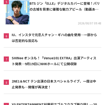
5
BTS ジン「ELLE」デジタルカバーに登場！パリ
の古城を背景に優雅な魅力アピール（動画あ
り）
2026/08/07 09:48
IU、インスタで元恋人チャン・ギハの曲を使用…一部から
6
は否定的な反応も
SHINee オンユも！「Venue101 EXTRA」出演アーティス
7
ト発表…9月19日にNHKホールにて公開収録
2NE1＆NCT テン出演の日本スペシャルライブ、一度は中
8
止発表も…開催が再決定！
YG ENTERTAINMENT社屋前でゴルフクラブ振り回し…20