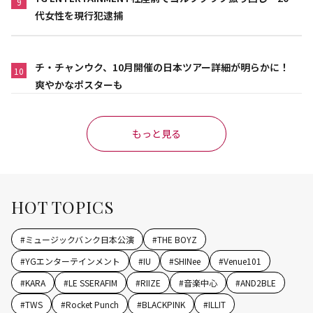
9
代女性を現行犯逮捕
チ・チャンウク、10月開催の日本ツアー詳細が明らかに！
10
爽やかなポスターも
もっと見る
HOT TOPICS
#
ミュージックバンク日本公演
#
THE BOYZ
#
YGエンターテインメント
#
IU
#
SHINee
#
Venue101
#
KARA
#
LE SSERAFIM
#
RIIZE
#
音楽中心
#
AND2BLE
#
TWS
#
Rocket Punch
#
BLACKPINK
#
ILLIT