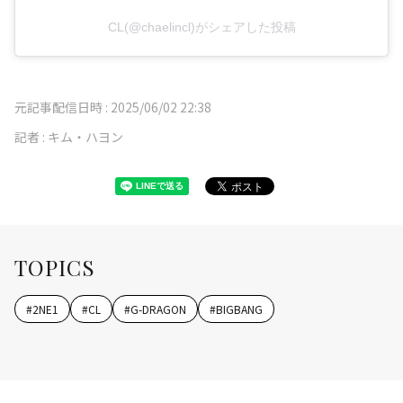
CL(@chaelincl)がシェアした投稿
元記事配信日時 :
2025/06/02 22:38
記者 :
キム・ハヨン
TOPICS
#
2NE1
#
CL
#
G-DRAGON
#
BIGBANG