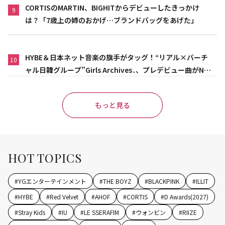
CORTISのMARTIN、BIGHITからデビューしたきっかけ
9
は？「7歳上の姉のおかげ…ブランドバッグをあげた」
HYBE＆日本ネット音楽の旗手がタッグ！“リアル×バーチ
10
ャル日韓グループ”Girls Archives․、プレデビュー曲がNet
flix映画主題歌に異例の大抜擢
もっと見る
HOT TOPICS
#
YGエンターテインメント
#
THE BOYZ
#
BLACKPINK
#
ILLIT
#
HYBE
#
Red Velvet
#
AHOF
#
CORTIS
#
D Awards(2027)
#
Stray Kids
#
IU
#
LE SSERAFIM
#
ウォンビン
#
RIIZE