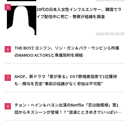
5
20代の日本人女性インフルエンサー、韓国でラ
イブ配信中に死亡…警察が経緯を調査
2026/08/06 02:59
THE BOYZ ヨンフン、ソン・ガン＆パク・ウンビンら所属
6
のNAMOO ACTORSと専属契約を締結
AHOF、新ドラマ「愛が来る」OST歌唱者投票で1位獲得
7
も…関与を否定“事前の協議がなく参加は不可能”
チョン・ヘイン＆ハヨン出演のNetflix「恋は飴模様」第1
8
話からキスシーンが登場！？“浪漫とときめきでいっぱいの
作品”