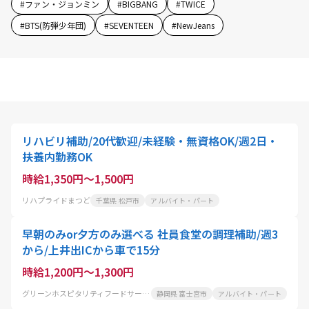
#
ファン・ジョンミン
#
BIGBANG
#
TWICE
#
BTS(防弾少年団)
#
SEVENTEEN
#
NewJeans
リハビリ補助/20代歓迎/未経験・無資格OK/週2日・
扶養内勤務OK
時給1,350円～1,500円
リハプライドまつど
千葉県 松戸市
アルバイト・パート
早朝のみor夕方のみ選べる 社員食堂の調理補助/週3
から/上井出ICから車で15分
時給1,200円～1,300円
グリーンホスピタリティフードサービス株式会社
静岡県 富士宮市
アルバイト・パート