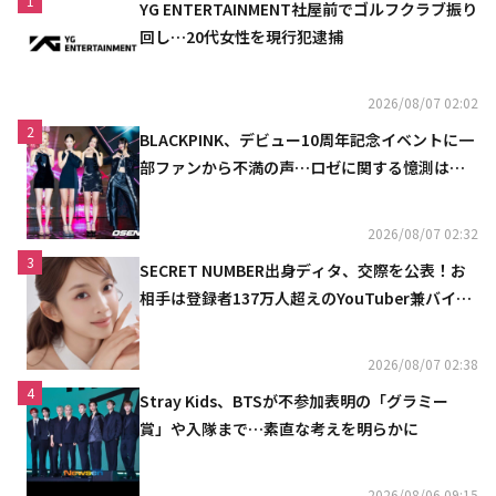
1
YG ENTERTAINMENT社屋前でゴルフクラブ振り
回し…20代女性を現行犯逮捕
2026/08/07 02:02
2
BLACKPINK、デビュー10周年記念イベントに一
部ファンから不満の声…ロゼに関する憶測は否
定
2026/08/07 02:32
3
SECRET NUMBER出身ディタ、交際を公表！お
相手は登録者137万人超えのYouTuber兼バイオ
リニスト
2026/08/07 02:38
4
Stray Kids、BTSが不参加表明の「グラミー
賞」や入隊まで…素直な考えを明らかに
2026/08/06 09:15