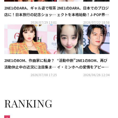
2NE1のDARA、ギャル姿で喫茶
2NE1のDARA、日本でのプロジ
店に！日本旅行の記念ショット
ェクトを本格始動！J-POP界の
を公開（動画あり）
ベテランとタッグ
2026/07/29 13:01
2026/07/22 18:58
2NE1のBOM、作曲家に転身？
“活動中断”2NE1のBOM、再び
活動休止中の近況に注目集まる
イ・ミンホへの愛情をアピー
「どうにでもなって！」
ル？新たなアカウント名に注目
2026/07/08 17:25
2026/06/26 12:34
集まる
RANKING