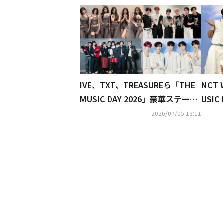
IVE、TXT、TREASUREら「THE
NCT
MUSIC DAY 2026」豪華ステージ
USIC
が話題…記念ショットも続々
S G
2026/07/05 13:11
哉と