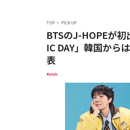
TOP
PICK UP
BTSのJ-HOPEが
IC DAY」韓国か
表