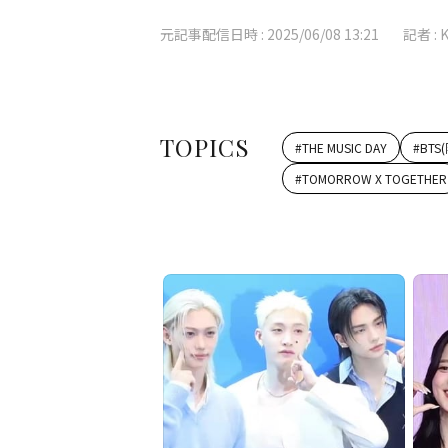
元記事配信日時 :
2025/06/08 13:21
記者 :
TOPICS
#
THE MUSIC DAY
#
BTS
#
TOMORROW X TOGETHER