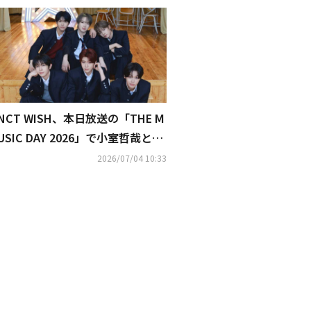
NCT WISH、本日放送の「THE M
USIC DAY 2026」で小室哲哉とコ
ラボ決定！一夜限りのステージに
2026/07/04 10:33
期待