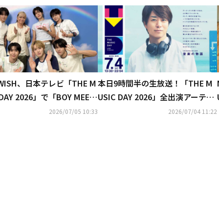
 WISH、日本テレビ「THE M
本日9時間半の生放送！「THE M
 DAY 2026」で「BOY MEET
USIC DAY 2026」全出演アーティ
IRL」をテレビ初歌唱！小室哲
ストのタイムテーブル発表
2026/07/05 10:33
2026/07/04 11:22
のスペシャルコラボに反響