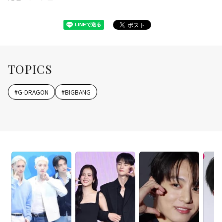
TOPICS
#
G-DRAGON
#
BIGBANG