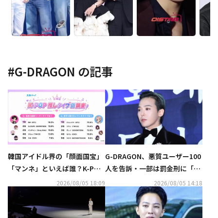
#
G-DRAGON
の記事
韓国アイドル界の「顔面国宝」
G-DRAGON、悪質ユーザー100
「マンネ」といえば誰？K-POP
人を告訴・一部は罰金刑に「匿
推しタイプ別調査の結果が明ら
名アカウントも処罰の可能性」
2026/08/05 18:09
2026/08/05 14:18
かに