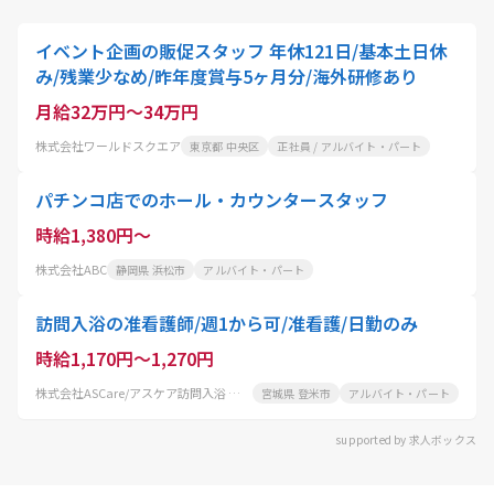
イベント企画の販促スタッフ 年休121日/基本土日休
み/残業少なめ/昨年度賞与5ヶ月分/海外研修あり
月給32万円～34万円
株式会社ワールドスクエア
東京都 中央区
正社員 / アルバイト・パート
パチンコ店でのホール・カウンタースタッフ
時給1,380円～
株式会社ABC
静岡県 浜松市
アルバイト・パート
訪問入浴の准看護師/週1から可/准看護/日勤のみ
時給1,170円～1,270円
株式会社ASCare/アスケア訪問入浴 栗原
宮城県 登米市
アルバイト・パート
supported by 求人ボックス