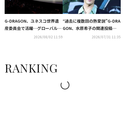
G-DRAGON、ユネスコ世界遺
“過去に複数回の熱愛説”G-DRA
産委員会で活躍…グローバルな
GON、水原希子の関連投稿
影響力を証明
に“いいね”…ファンの注目集ま
2026/08/02 11:59
2026/07/31 11:35
る
RANKING