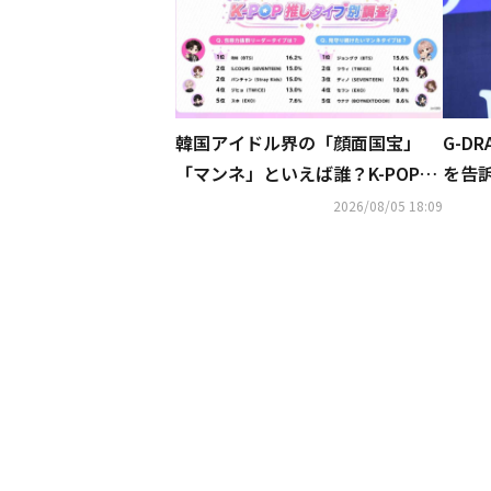
韓国アイドル界の「顔面国宝」
G-D
「マンネ」といえば誰？K-POP推
を告
しタイプ別調査の結果が明らかに
カウ
2026/08/05 18:09