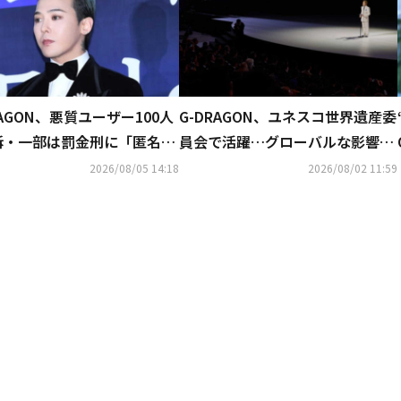
RAGON、悪質ユーザー100人
G-DRAGON、ユネスコ世界遺産委
訴・一部は罰金刑に「匿名ア
員会で活躍…グローバルな影響力
ントも処罰の可能性」
を証明
2026/08/05 14:18
2026/08/02 11:59