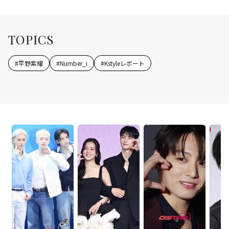
TOPICS
#
平野紫耀
#
Number_i
#
Kstyleレポート