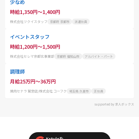
少なめ
時給1,350円～1,400円
株式会社ツクイスタッフ
京都府 京都市
派遣社員
イベントスタッフ
時給1,200円～1,500円
株式会社セレマ京都北事業部
京都府 福知山市
アルバイト・パート
調理師
月給25万円～36万円
焼肉セナラ 鷲宮店/株式会社 コーフク
埼玉県 久喜市
正社員
supported by 求人ボックス
Kstyleを