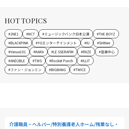
HOT TOPICS
#
2NE1
#
NCT
#
ミュージックバンク日本公演
#
THE BOYZ
#
BLACKPINK
#
YGエンターテインメント
#
IU
#
SHINee
#
Venue101
#
KARA
#
LE SSERAFIM
#
RIIZE
#
音楽中心
#
AND2BLE
#
TWS
#
Rocket Punch
#
ILLIT
#
ファン・ジョンミン
#
BIGBANG
#
TWICE
介護職員・ヘルパー/特別養護老人ホーム/残業なし・