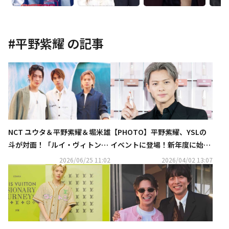
#
平野紫耀
の記事
NCT ユウタ＆平野紫耀＆堀米雄
【PHOTO】平野紫耀、YSLの
斗が対面！「ルイ・ヴィトン」
イベントに登場！新年度に始め
ファッションショーでの豪華シ
たいことは「1人でキャンプに
2026/06/25 11:02
2026/04/02 13:07
ョットが話題
行きたい」（動画あり）