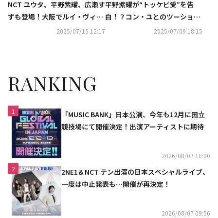
NCT ユウタ、平野紫耀、広瀬す
平野紫耀が“トッケビ愛”を告
ずも登場！大阪でルイ・ヴィト
白！？コン・ユとのツーショッ
ン展が開幕
トが話題
2025/07/15 12:17
2025/07/09 18:15
RANKING
1
「MUSIC BANK」日本公演、今年も12月に国立
競技場にて開催決定！出演アーティストに期待
2026/08/07 10:00
2
2NE1＆NCT テン出演の日本スペシャルライブ、
一度は中止発表も…開催が再決定！
2026/08/07 09:56