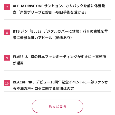
ALPHA DRIVE ONE サンヒョン、カムバックを前に休養発
7
表「声帯ポリープと診断…明日手術を受ける」
BTS ジン「ELLE」デジタルカバーに登場！パリの古城を背
8
景に優雅な魅力アピール（動画あり）
FLARE U、初の日本ファンミーティングが中止に…事務所
9
が謝罪
BLACKPINK、デビュー10周年記念イベントに一部ファンか
10
ら不満の声…ロゼに関する憶測は否定
もっと見る