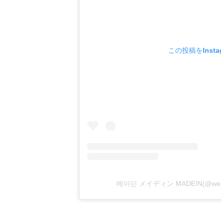
この投稿をInsta
메이딘 メイディン MADEIN(@we