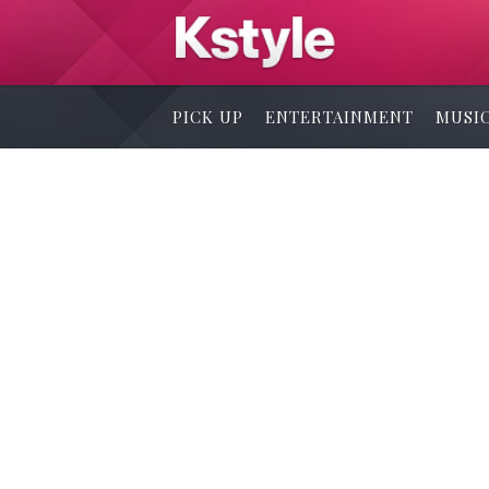
PICK UP
ENTERTAINMENT
MUSI