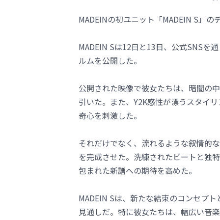
MADEINの初ユニット「MADEIN S
MADEIN Sは12日と13日、公式SNS
ルムを公開した。
公開された映像で彼女たちは、暗闇の中
引いた。また、Y2K感性が漂うスタイ
奇心を刺激した。
それだけでなく、流れるような叙情的な
を完成させた。洗練されたビートと独特
包まれた新譜への期待を高めた。
MADEIN Sは、新たな結束のコンセ
見通しだ。特に彼女たちは、幅広い音楽