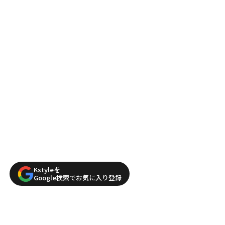
Kstyleを
Google検索でお気に入り登録