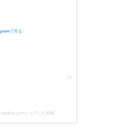
gramで見る
.madein.u)がシェアした投稿