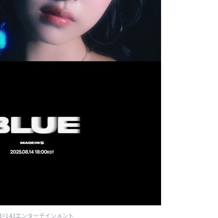
真=143エンターテインメント