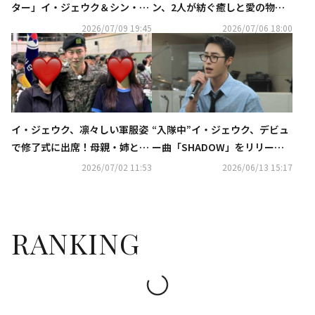
ター」イ・ジェウク＆シン・イ
ン、2人が紡ぐ癒しと愛の物
ェウンが迎えた結末とは【ネタ
語…最終回目前の『孤島のエリ
2026/07/09 19:45
2026/07/06 18:00
バレあり】
ートドクター』今こそイッキ見
したい魅力に迫る
イ・ジェウク、凛々しい軍服姿
“入隊中”イ・ジェウク、デビュ
で修了式に出席！母親・姉との
ー曲「SHADOW」をリリー
記念ショットが話題に
ス！2AM スロンがプロデュース
2026/07/02 11:53
2026/06/13 15:17
に参加
RANKING