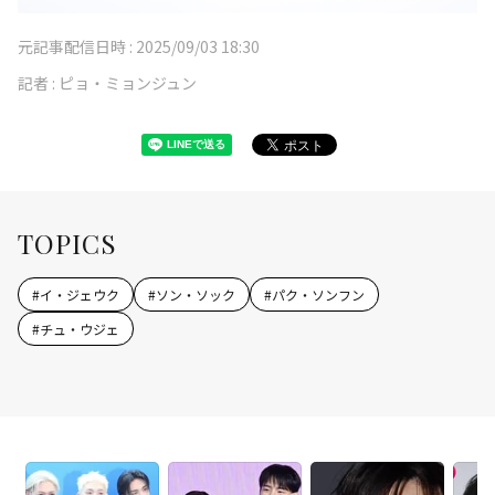
元記事配信日時 :
2025/09/03 18:30
記者 :
ピョ・ミョンジュン
TOPICS
#
イ・ジェウク
#
ソン・ソック
#
パク・ソンフン
#
チュ・ウジェ