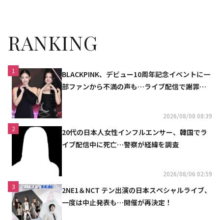
RANKING
1
BLACKPINK、デビュー10周年記念イベントに一
部ファンから不満の声も…ライブ配信で謝罪
「コミュニケーション不足だった」
2026/08/08 08:39
2
20代の日本人女性インフルエンサー、韓国でラ
イブ配信中に死亡…警察が経緯を調査
2026/08/06 02:59
3
2NE1＆NCT テン出演の日本スペシャルライブ、
一度は中止発表も…開催が再決定！