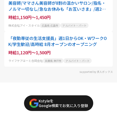
美容師/ママさん美容師が8割の温かいサロン/指名・
ノルマ一切なし/急なお休みも「お互いさま」/週2
日・1日6h〜OK
時給1,150円～1,450円
株式会社アイ・スタイル
広島県 広島市
アルバイト・パート
「夜勤専従の生活支援員」週1日からOK・WワークO
K/学生歓迎/高時給 8月オープンのオープニング
時給1,120円～1,500円
ライフケアはーと合同会社
兵庫県 神戸市
アルバイト・パート
supported by 求人ボックス
Kstyleを
Google検索でお気に入り登録