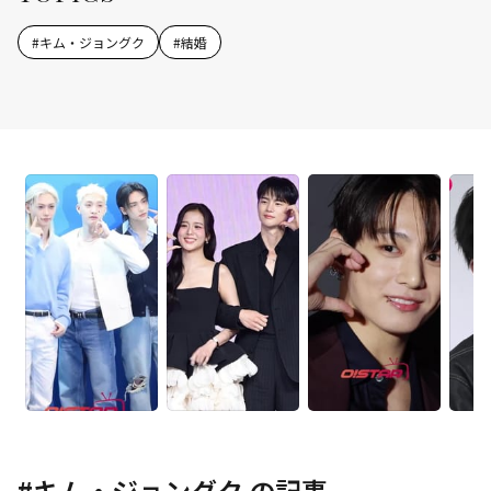
#
キム・ジョングク
#
結婚
#
キム・ジョングク
の記事