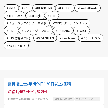
#
2NE1
#
NCT
#
BLACKPINK
#
KATSEYE
#
Hearts2Hearts
#
THE BOYZ
#
fantagio
#
ILLIT
#
ミュージックバンク日本公演
#
YGエンターテインメント
#
RIIZE
#
ファン・ジョンミン
#
BIGBANG
#
TWICE
#
BTS(防弾少年団)
#
SEVENTEEN
#
NewJeans
#
ミン・ヒジン
#
Kstyle PARTY
歯科衛生士/年間休日120日以上/歯科
時給1,462円～1,622円
北医療生活協同組合 あじま診療所歯科
愛知県 名古屋市
アルバイト・パート