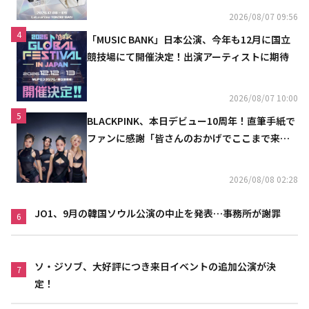
2026/08/07 09:56
4
「MUSIC BANK」日本公演、今年も12月に国立
競技場にて開催決定！出演アーティストに期待
2026/08/07 10:00
5
BLACKPINK、本日デビュー10周年！直筆手紙で
ファンに感謝「皆さんのおかげでここまで来ら
れた」
2026/08/08 02:28
JO1、9月の韓国ソウル公演の中止を発表…事務所が謝罪
6
ソ・ジソブ、大好評につき来日イベントの追加公演が決
7
定！