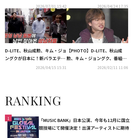
グが急遽中止に…非難の声も
本語で「泣かないで」となだめ
2026/07/01 15:42
2026/04/24 17:35
る姿も（動画あり）
D-LITE、秋山成勲、キム・ジョ
【PHOTO】D-LITE、秋山成
ングクが日本に！新バラエティ
勲、キム・ジョングク、番組撮
「サンナムジャの旅行法」予告
影のため日本へ！意外な組み合
2026/04/15 15:31
2026/02/11 11:06
映像が解禁
わせに注目
RANKING
1
「MUSIC BANK」日本公演、今年も12月に国立
競技場にて開催決定！出演アーティストに期待