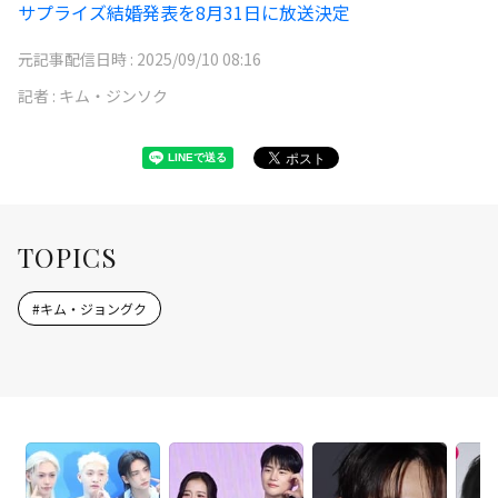
サプライズ結婚発表を8月31日に放送決定
元記事配信日時 :
2025/09/10 08:16
記者 :
キム・ジンソク
TOPICS
#
キム・ジョングク