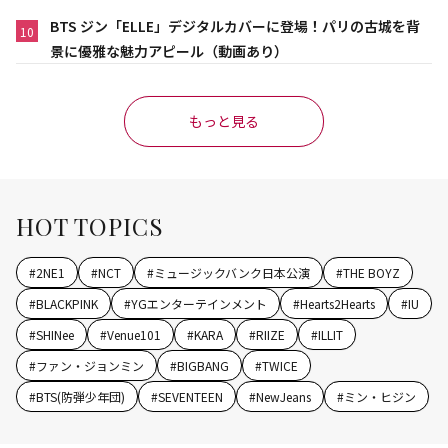
BTS ジン「ELLE」デジタルカバーに登場！パリの古城を背
10
景に優雅な魅力アピール（動画あり）
もっと見る
HOT TOPICS
#
2NE1
#
NCT
#
ミュージックバンク日本公演
#
THE BOYZ
#
BLACKPINK
#
YGエンターテインメント
#
Hearts2Hearts
#
IU
#
SHINee
#
Venue101
#
KARA
#
RIIZE
#
ILLIT
#
ファン・ジョンミン
#
BIGBANG
#
TWICE
#
BTS(防弾少年団)
#
SEVENTEEN
#
NewJeans
#
ミン・ヒジン