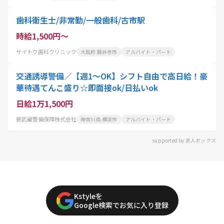
歯科衛生士/非常勤/一般歯科/古市駅
時給1,500円～
サイトウ歯科クリニック
大阪府 藤井寺市
アルバイト・パート
交通誘導警備／【週1～OK】シフト自由で高日給！豪
華待遇てんこ盛り☆即面接ok/日払いok
日給1万1,500円
新武蔵警備保障株式会社
神奈川県 横浜市
アルバイト・パート
supported by 求人ボックス
Kstyleを
Google検索でお気に入り登録