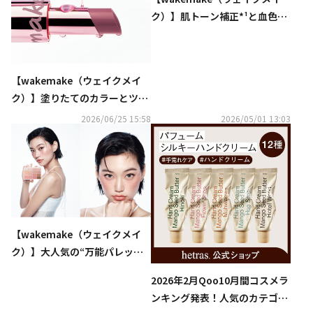
ク）】肌トーン補正*¹と血色感
*¹を同時に叶える「シェイキン
グブラーチーク」が5月2日
（土）より順次本格展開をスタ
【wakemake（ウェイクメイ
ート！
ク）】塗りたてのカラーとツヤ
が、唇に長時間ピタッと密着す
2026/06/25 15:58
2026/05/01 13:03
る「ラスティンググロウスティ
ック」を7月1日（水）発売！
【wakemake（ウェイクメイ
ク）】大人気の“万能パレッ
ト”「ソフトブラーリングアイ
2026年2月Qoo10月間コスメラ
パレット」が、4月17日（金）
ンキング発表！人気のカテゴリ
より日本オフラインでの取扱い