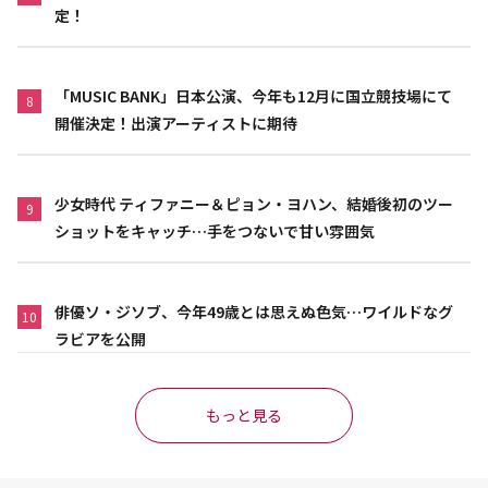
定！
「MUSIC BANK」日本公演、今年も12月に国立競技場にて
8
開催決定！出演アーティストに期待
少女時代 ティファニー＆ピョン・ヨハン、結婚後初のツー
9
ショットをキャッチ…手をつないで甘い雰囲気
俳優ソ・ジソブ、今年49歳とは思えぬ色気…ワイルドなグ
10
ラビアを公開
もっと見る