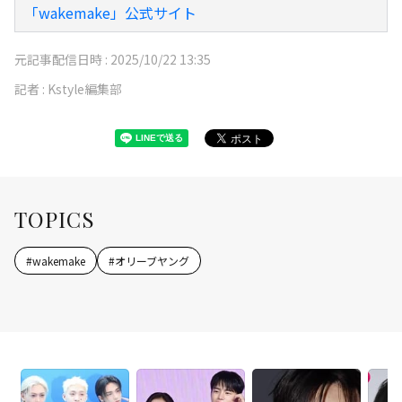
「wakemake」公式サイト
元記事配信日時 :
2025/10/22 13:35
記者 :
Kstyle編集部
TOPICS
#
wakemake
#
オリーブヤング