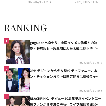
ーごとに月間販売個数TOP5を
2026/04/16 12:34
2026/03/27 11:37
カラーを拡充
ご紹介
RANKING
1
gugudan出身セリ、中国イケメン俳優との熱
愛・破局説も…数年間にわたる噂に終止符「邪
魔しないで」
2026/08/09 06:39
2
2PM テギョンから少女時代 ティファニー、ム
ン・チェウォンまで…韓国芸能界は結婚ラッシ
ュ
2026/08/09 02:56
3
BLACKPINK、デビュー10周年記念イベントに一
部ファンから不満の声も…ライブ配信で謝罪