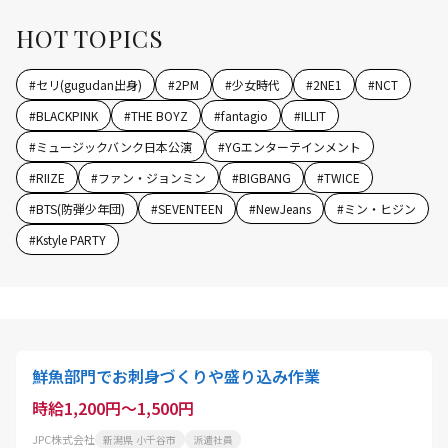
HOT TOPICS
#
セリ(gugudan出身)
#
2PM
#
少女時代
#
2NE1
#
NCT
#
BLACKPINK
#
THE BOYZ
#
fantagio
#
ILLIT
#
ミュージックバンク日本公演
#
YGエンターテインメント
#
RIIZE
#
ファン・ジョンミン
#
BIGBANG
#
TWICE
#
BTS(防弾少年団)
#
SEVENTEEN
#
NewJeans
#
ミン・ヒジン
#
Kstyle PARTY
鮮魚部門でお刺身づくりや盛り込み作業
時給1,200円～1,500円
JPC株式会社
新潟県 小千谷市
派遣社員