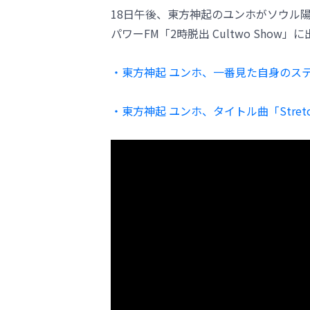
18日午後、東方神起のユンホがソウル陽
パワーFM「2時脱出 Cultwo Sho
・東方神起 ユンホ、一番見た自身のス
・東方神起 ユンホ、タイトル曲「Stre