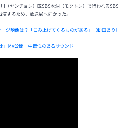
川（ヤンチョン）区SBS木洞（モクトン）で行われるSBS
w」に出演するため、放送局へ向かった。
テージ映像は？「こみ上げてくるものがある」（動画あり）
tch」MV公開…中毒性のあるサウンド