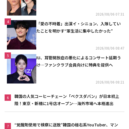
2026/08/06 07:31
4
「愛の不時着」出演イ・シニョン、入隊してい
たことを明かす“軍生活に集中したかった”
2026/08/06 08:47
5
IU、耳管開放症の悪化によるコンサート延期う
け…ファンクラブ会員向けに特典を提供へ
2026/08/06 08:21
韓国の人気コーヒーチェーン「ペクスダバン」が日本初上
6
陸！東京・新橋に1号店オープン…海外市場へ本格進出
“覚醒剤使用で検察に送致”韓国の極右系YouTuber、マン
7