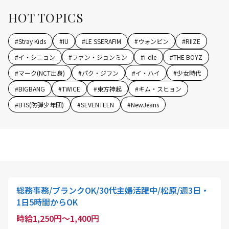
HOT TOPICS
#
Stray Kids
#
IU
#
LE SSERAFIM
#
ウォンビン
#
RIIZE
#
イ・シニョン
#
ファン・ジョンミン
#
i-dle
#
THE BOYZ
#
マーク(NCT出身)
#
パク・ジフン
#
イ・ハイ
#
少女時代
#
BIGBANG
#
TWICE
#
東方神起
#
キム・スヒョン
#
BTS(防弾少年団)
#
SEVENTEEN
#
NewJeans
総務事務/ブランクOK/30代主婦活躍中/松原/週3日・
1日5時間からOK
時給1,250円～1,400円