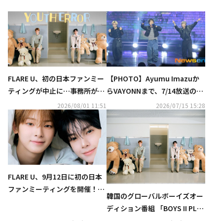
FLARE U、初の日本ファンミー
【PHOTO】Ayumu Imazuか
ティングが中止に…事務所が謝
らVAYONNまで、7/14放送の
罪
「THE SHOW」に出演
2026/08/01 11:51
2026/07/15 15:28
FLARE U、9月12日に初の日本
ファンミーティングを開催！ア
韓国のグローバルボーイズオー
ルバム発売＆リリースイベント
ディション番組 「BOYS II PLA
も決定
NET」 出身FRALE Uのオフィシ