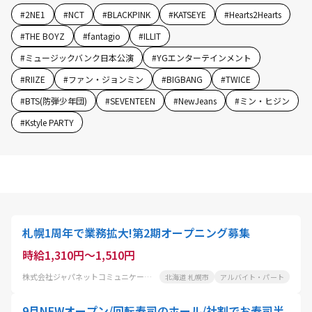
#
2NE1
#
NCT
#
BLACKPINK
#
KATSEYE
#
Hearts2Hearts
#
THE BOYZ
#
fantagio
#
ILLIT
#
ミュージックバンク日本公演
#
YGエンターテインメント
#
RIIZE
#
ファン・ジョンミン
#
BIGBANG
#
TWICE
#
BTS(防弾少年団)
#
SEVENTEEN
#
NewJeans
#
ミン・ヒジン
#
Kstyle PARTY
札幌1周年で業務拡大!第2期オープニング募集
時給1,310円～1,510円
株式会社ジャパネットコミュニケーションズ札幌
北海道 札幌市
アルバイト・パート
9月NEWオープン/回転寿司のホール/社割でお寿司半