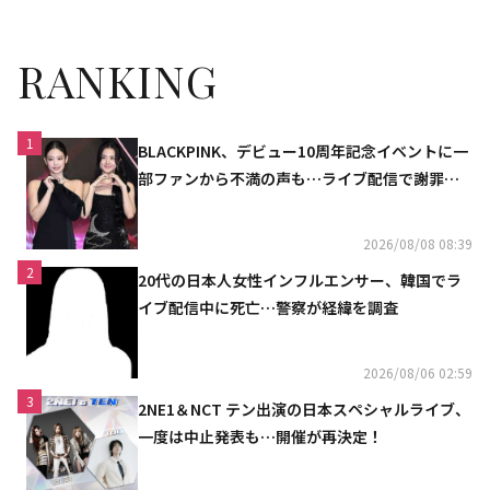
『アイドルたちの売店歌謡』を
「ABEMA」にて無料独占配信中
RANKING
1
BLACKPINK、デビュー10周年記念イベントに一
部ファンから不満の声も…ライブ配信で謝罪
「コミュニケーション不足だった」
2026/08/08 08:39
2
20代の日本人女性インフルエンサー、韓国でラ
イブ配信中に死亡…警察が経緯を調査
2026/08/06 02:59
3
2NE1＆NCT テン出演の日本スペシャルライブ、
一度は中止発表も…開催が再決定！