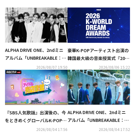
ALPHA DRIVE ONE、2ndミニ
豪華K-POPアーティスト出演の
アルバム「UNBREAKABLE：少
韓国最大級の音楽授賞式『2026
年BEAST」コンセプトフォト＆
K-WORLD DREAM AWARDS』8
2026/08/07 19:50
2026/08/06 15:22
フィルム公開
月27日にU-NEXTが日本独占で
見放題ライブ配信
ALPHA DRIVE ONE、2ndミニ
『SBS人気歌謡』出演後の、今
アルバム「UNBREAKABLE：少
をときめくグローバルK-POPア
年BEAST」ポスターを公開
ーティストたちが週替わりで登
2026/08/04 17:56
2026/08/04 17:52
場する新感覚バラエティ番組