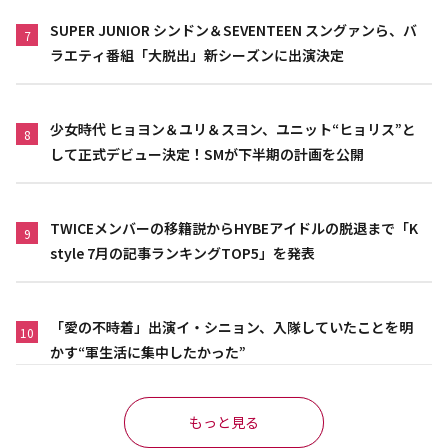
SUPER JUNIOR シンドン＆SEVENTEEN スングァンら、バ
7
ラエティ番組「大脱出」新シーズンに出演決定
少女時代 ヒョヨン＆ユリ＆スヨン、ユニット“ヒョリス”と
8
して正式デビュー決定！SMが下半期の計画を公開
TWICEメンバーの移籍説からHYBEアイドルの脱退まで「K
9
style 7月の記事ランキングTOP5」を発表
「愛の不時着」出演イ・シニョン、入隊していたことを明
10
かす“軍生活に集中したかった”
もっと見る