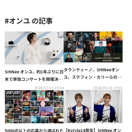
#
オンユ
の記事
タランティーノ、SHINeeオン
SHINee オンユ、約1年ぶりに日
ユ、ステフィン・カリーらの シ
本で単独コンサートを開催決
ョートフィルムがノミネート！
定！動画コメントも到着
2026/07/16 19:04
2026/05/16 19:55
SSFF & ASIA 2026「Global Sp
otlight Award」ファイナリス
トを発表
【Kstyle14周年】SHINee オン
5000点以上の応募から選ばれた