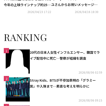
ユさんからお祝いメッセージが
今年の上映ラインナップ約250
到着！直筆サイン入りチェキを
作品を発表 アカデミー賞ノミネ
2026/04/23 17:22
2026/04/16 18:30
2名様にプレゼント（終了しま
ートのスターダムをつかむのは
した）
どの作品か！？特集プログラム
は「カリナリー：食の記憶」 ＆
RANKING
「アート」
1
20代の日本人女性インフルエンサー、韓国でラ
イブ配信中に死亡…警察が経緯を調査
2026/08/06 02:59
2
Stray Kids、BTSが不参加表明の「グラミー
賞」や入隊まで…素直な考えを明らかに
2026/08/06 09:15