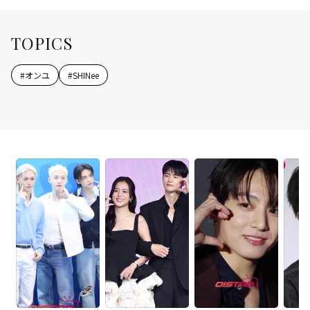
TOPICS
#
オンユ
#
SHINee