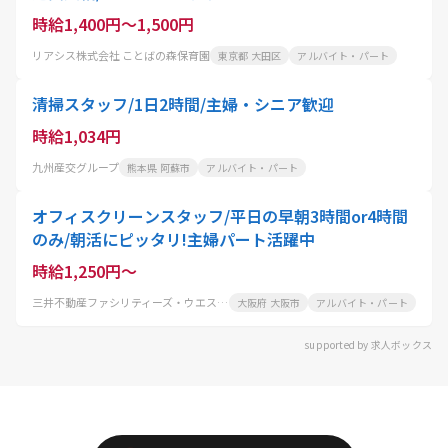
時給1,400円～1,500円
リアシス株式会社 ことばの森保育園
東京都 大田区
アルバイト・パート
清掃スタッフ/1日2時間/主婦・シニア歓迎
時給1,034円
九州産交グループ
熊本県 阿蘇市
アルバイト・パート
オフィスクリーンスタッフ/平日の早朝3時間or4時間
のみ/朝活にピッタリ!主婦パート活躍中
時給1,250円～
三井不動産ファシリティーズ・ウエスト株式会社
大阪府 大阪市
アルバイト・パート
supported by 求人ボックス