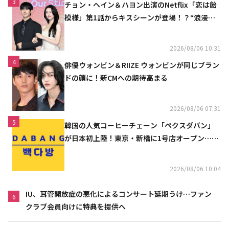
3
チョン・ヘイン＆ハヨン出演のNetflix「恋は飴
模様」第1話からキスシーンが登場！？“浪漫と
ときめきでいっぱいの作品”
2026/08/06 10:31
4
俳優ウォンビン＆RIIZE ウォンビンが同じブラン
ドの顔に！新CMへの期待高まる
2026/08/06 07:31
5
韓国の人気コーヒーチェーン「ペクスダバン」
が日本初上陸！東京・新橋に1号店オープン…海
外市場へ本格進出
2026/08/06 10:04
IU、耳管開放症の悪化によるコンサート延期うけ…ファン
6
クラブ会員向けに特典を提供へ