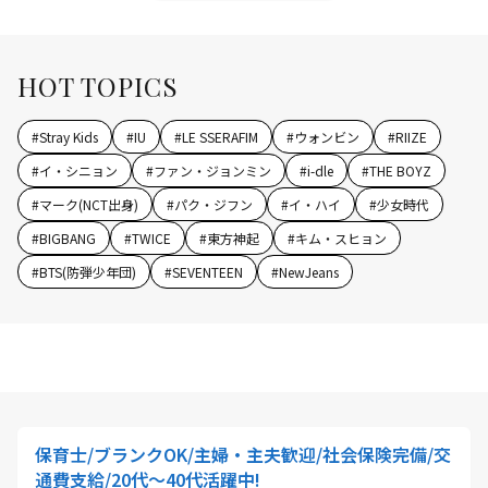
HOT TOPICS
#
Stray Kids
#
IU
#
LE SSERAFIM
#
ウォンビン
#
RIIZE
#
イ・シニョン
#
ファン・ジョンミン
#
i-dle
#
THE BOYZ
#
マーク(NCT出身)
#
パク・ジフン
#
イ・ハイ
#
少女時代
#
BIGBANG
#
TWICE
#
東方神起
#
キム・スヒョン
#
BTS(防弾少年団)
#
SEVENTEEN
#
NewJeans
保育士/ブランクOK/主婦・主夫歓迎/社会保険完備/交
通費支給/20代～40代活躍中!