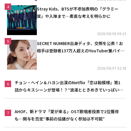
4
Stray Kids、BTSが不参加表明の「グラミー
賞」や入隊まで…素直な考えを明らかに
2026/08/06 09:15
5
SECRET NUMBER出身ディタ、交際を公表！お
相手は登録者137万人超えのYouTuber兼バイオ
リニスト
2026/08/07 02:38
チョン・ヘイン＆ハヨン出演のNetflix「恋は飴模様」第1
6
話からキスシーンが登場！？“浪漫とときめきでいっぱいの
作品”
AHOF、新ドラマ「愛が来る」OST歌唱者投票で1位獲得
7
も…関与を否定“事前の協議がなく参加は不可能”