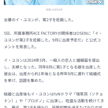
写真=OSEN DB
女優のイ・ユヨンが、第2子を妊娠した。
5日、所属事務所ACE FACTORYの関係者はOSENに「イ・
ユヨンが第2子を妊娠した。9月に出産予定だ」と公式コ
メントを発表した。
イ・ユヨンは2024年5月、一般人の恋人と婚姻届を提出
し、夫婦となった。同年8月に第1子となる娘を出産した
彼女は、出産から約1年後となる昨年9月に遅れて結婚式
を挙げ、話題を集めた。
結婚と出産後もイ・ユヨンはtvNドラマ「瑞草洞（ソチョ
ドン）」や「プロボノ」に出演し、旺盛な活動を続けてき
た。最近、第2子を授かり、妊娠初期を過ぎたばかりの状