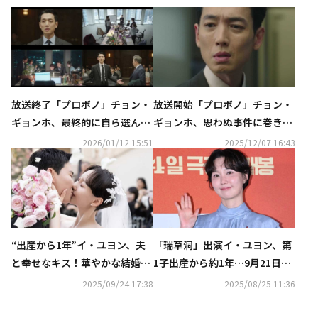
放送終了「プロボノ」チョン・
放送開始「プロボノ」チョン・
ギョンホ、最終的に自ら選んだ
ギョンホ、思わぬ事件に巻き込
道とは？【ネタバレあり】
まれ人生が一変【ネタバレあ
2026/01/12 15:51
2025/12/07 16:43
り】
“出産から1年”イ・ユヨン、夫
「瑞草洞」出演イ・ユヨン、第
と幸せなキス！華やかな結婚式
1子出産から約1年…9月21日に
の写真を公開…可愛い娘の姿も
挙式
2025/09/24 17:38
2025/08/25 11:36