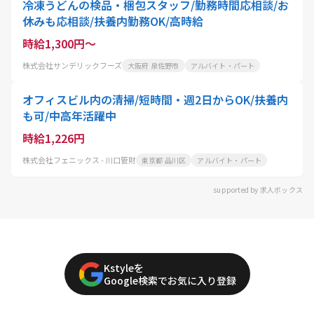
冷凍うどんの検品・梱包スタッフ/勤務時間応相談/お
休みも応相談/扶養内勤務OK/高時給
時給1,300円～
株式会社サンデリックフーズ
大阪府 泉佐野市
アルバイト・パート
オフィスビル内の清掃/短時間・週2日からOK/扶養内
も可/中高年活躍中
時給1,226円
株式会社フェニックス - 川口管財
東京都 品川区
アルバイト・パート
supported by 求人ボックス
Kstyleを
Google検索でお気に入り登録