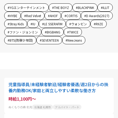
#
YGエンターテインメント
#
THE BOYZ
#
BLACKPINK
#
ILLIT
#
HYBE
#
Red Velvet
#
AHOF
#
CORTIS
#
D Awards(2027)
#
Stray Kids
#
IU
#
LE SSERAFIM
#
ウォンビン
#
RIIZE
#
ファン・ジョンミン
#
BIGBANG
#
TWICE
#
BTS(防弾少年団)
#
SEVENTEEN
#
NewJeans
児童指導員/未経験者歓迎/経験者優遇/週2日からの扶
養内勤務OK/家庭と両立しやすい柔軟な働き方
時給1,100円～
ぬくもりの森 北光
北海道 札幌市
アルバイト・パート