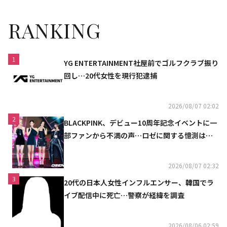
RANKING
1
YG ENTERTAINMENT社屋前でゴルフクラブ振り
回し…20代女性を現行犯逮捕
2026/08/07 02:02
2
BLACKPINK、デビュー10周年記念イベントに一
部ファンから不満の声…ロゼに関する憶測は否
定
2026/08/07 02:32
3
20代の日本人女性インフルエンサー、韓国でラ
イブ配信中に死亡…警察が経緯を調査
2026/08/06 02:59