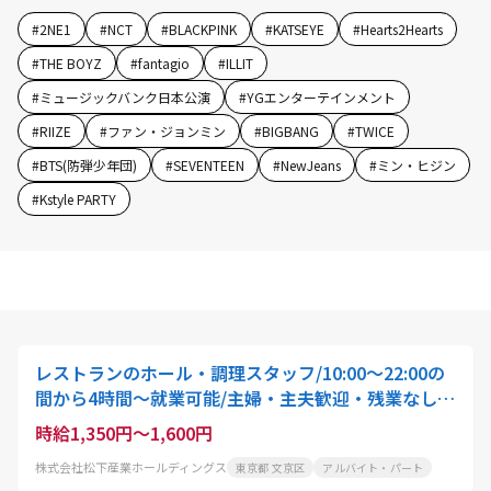
#
2NE1
#
NCT
#
BLACKPINK
#
KATSEYE
#
Hearts2Hearts
#
THE BOYZ
#
fantagio
#
ILLIT
#
ミュージックバンク日本公演
#
YGエンターテインメント
#
RIIZE
#
ファン・ジョンミン
#
BIGBANG
#
TWICE
#
BTS(防弾少年団)
#
SEVENTEEN
#
NewJeans
#
ミン・ヒジン
#
Kstyle PARTY
レストランのホール・調理スタッフ/10:00〜22:00の
間から4時間〜就業可能/主婦・主夫歓迎・残業なし・
土日休み
時給1,350円～1,600円
株式会社松下産業ホールディングス
東京都 文京区
アルバイト・パート