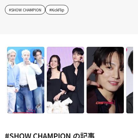
#
SHOW CHAMPION
#
KickFlip
#
SHOW CHAMPION
の記事