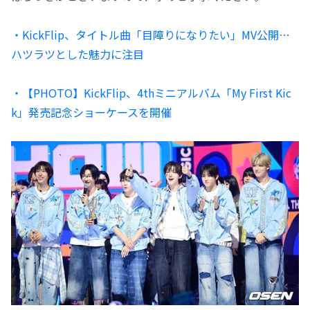
・KickFlip、タイトル曲「目障りになりたい」MV公開…
ハツラツとした魅力に注目
・【PHOTO】KickFlip、4thミニアルバム「My First Kic
k」発売記念ショーケースを開催