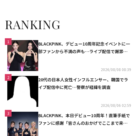
RANKING
1
BLACKPINK、デビュー10周年記念イベントに一
部ファンから不満の声も…ライブ配信で謝罪
「コミュニケーション不足だった」
2026/08/08 08:39
2
20代の日本人女性インフルエンサー、韓国でラ
イブ配信中に死亡…警察が経緯を調査
2026/08/06 02:59
3
BLACKPINK、本日デビュー10周年！直筆手紙で
ファンに感謝「皆さんのおかげでここまで来ら
れた」