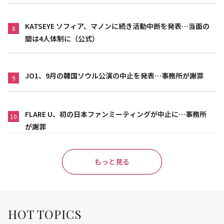
KATSEYE ソフィア、マノンに続き活動中断を発表…当面の
8
間は4人体制に（公式）
JO1、9月の韓国ソウル公演の中止を発表…事務所が謝罪
9
FLARE U、初の日本ファンミーティングが中止に…事務所
10
が謝罪
もっと見る
HOT TOPICS