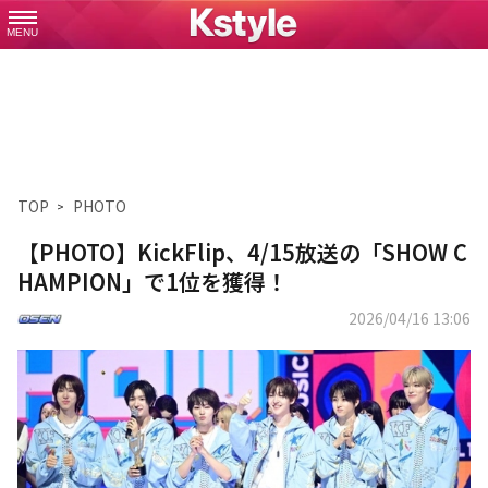
MENU
TOP
PHOTO
【PHOTO】KickFlip、4/15放送の「SHOW C
HAMPION」で1位を獲得！
2026/04/16 13:06