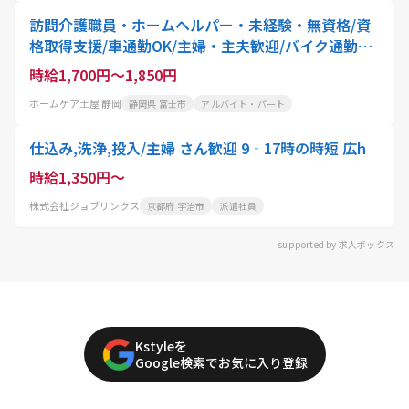
訪問介護職員・ホームヘルパー・未経験・無資格/資
格取得支援/車通勤OK/主婦・主夫歓迎/バイク通勤O
K/安定企業
時給1,700円～1,850円
ホームケア土屋 静岡
静岡県 富士市
アルバイト・パート
仕込み,洗浄,投入/主婦 さん歓迎 9‐17時の時短 広h
時給1,350円～
株式会社ジョブリンクス
京都府 宇治市
派遣社員
supported by 求人ボックス
Kstyleを
Google検索でお気に入り登録