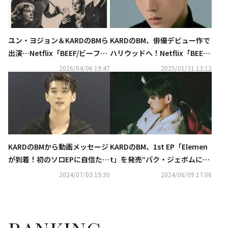
ユン・ヨジョン＆KARDのBMら
KARDのBM、俳優デビュー作で
出演…Netflix「BEEF/ビーフ」
ハリウッドへ！Netflix「BEEF/
シーズン2、メイン予告編＆ポ
ビーフ」シーズン2に出演決定
2026/04/06 19:47
2025/01/31 13:12
スター2種を公開！
KARDのBM、1st EP「Elemen
KARDのBMから動画メッセージ
t」を発売“パク・ジェボムに認
が到着！初のソロEPに自信たっ
めてもらえて嬉しかった”
ぷり「クオリティの高い作品に
2024/07/03 19:30
2024/06/09 17:06
なりました！」