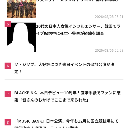
上高が黒字に
2026/08/08 06:21
5
20代の日本人女性インフルエンサー、韓国でラ
イブ配信中に死亡…警察が経緯を調査
2026/08/06 02:59
ソ・ジソブ、大好評につき来日イベントの追加公演が決
6
定！
BLACKPINK、本日デビュー10周年！直筆手紙でファンに感
7
謝「皆さんのおかげでここまで来られた」
「MUSIC BANK」日本公演、今年も12月に国立競技場にて
8
開催決定！出演アーティストに期待