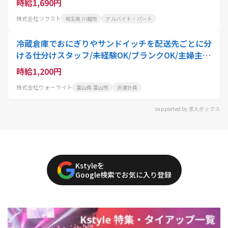
時給1,690円
株式会社ソラスト
埼玉県 川越市
アルバイト・パート
冷蔵倉庫でおにぎりやサンドイッチを配送先ごとに分
ける仕分けスタッフ/未経験OK/ブランクOK/主婦主夫
活躍/富山市/1259
時給1,200円
株式会社ウォーライト
富山県 富山市
派遣社員
supported by 求人ボックス
Kstyleを
Google検索でお気に入り登録