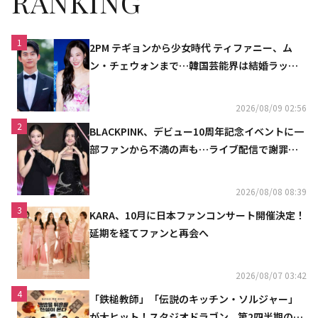
RANKING
1
2PM テギョンから少女時代 ティファニー、ム
ン・チェウォンまで…韓国芸能界は結婚ラッシ
ュ
2026/08/09 02:56
2
BLACKPINK、デビュー10周年記念イベントに一
部ファンから不満の声も…ライブ配信で謝罪
「コミュニケーション不足だった」
2026/08/08 08:39
3
KARA、10月に日本ファンコンサート開催決定！
延期を経てファンと再会へ
2026/08/07 03:42
4
「鉄槌教師」「伝説のキッチン・ソルジャー」
が大ヒット！スタジオドラゴン、第2四半期の売