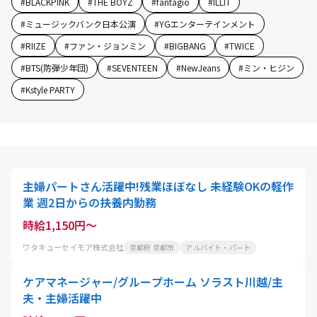
#
BLACKPINK
#
THE BOYZ
#
fantagio
#
ILLIT
#
ミュージックバンク日本公演
#
YGエンターテインメント
#
RIIZE
#
ファン・ジョンミン
#
BIGBANG
#
TWICE
#
BTS(防弾少年団)
#
SEVENTEEN
#
NewJeans
#
ミン・ヒジン
#
Kstyle PARTY
主婦パートさん活躍中!残業ほぼなし 未経験OKの軽作
業 週2日からの扶養内勤務
時給1,150円～
ワタキューセイモア株式会社
京都府 京都市
アルバイト・パート
ケアマネージャー/グループホーム ソラスト川越/主
夫・主婦活躍中