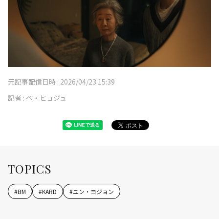
元記事配信日時 :
2026/04/23 15:39
記者 :
ペ・ヒョジュ
TOPICS
#
BM
#
KARD
#
ユン・ヨジョン