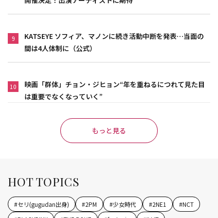
KATSEYE ソフィア、マノンに続き活動中断を発表…当面の
9
間は4人体制に（公式）
映画「群体」チョン・ジヒョン“年を重ねるにつれて見た目
10
は重要でなくなっていく”
もっと見る
HOT TOPICS
#
セリ(gugudan出身)
#
2PM
#
少女時代
#
2NE1
#
NCT